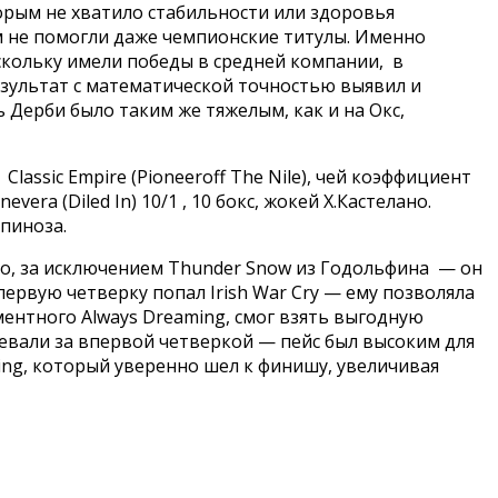
торым не хватило стабильности или здоровья
м не помогли даже чемпионские титулы. Именно
скольку имели победы в средней компании, в
результат с математической точностью выявил и
Дерби было таким же тяжелым, как и на Окс,
lassic Empire (Pioneeroff The Nile), чей коэффициент
evera (Diled In) 10/1 , 10 бокс, жокей Х.Кастелано.
спиноза.
шно, за исключением Thunder Snow из Годольфина — он
первую четверку попал Irish War Cry — ему позволяла
ментного Always Dreaming, смог взять выгодную
спевали за впервой четверкой — пейс был высоким для
ing, который уверенно шел к финишу, увеличивая