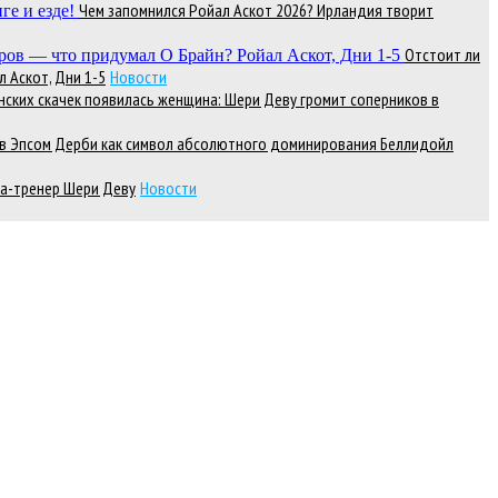
Чем запомнился Ройал Аскот 2026? Ирландия творит
Отстоит ли
 Аскот, Дни 1-5
Новости
нских скачек появилась женщина: Шери Деву громит соперников в
д в Эпсом Дерби как символ абсолютного доминирования Беллидойл
а-тренер Шери Деву
Новости