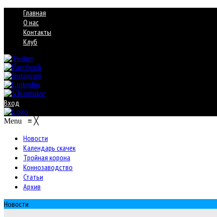
Главная
О нас
Контакты
Клуб
Вход
Menu
≡
╳
Новости
Календарь скачек
Тройная корона
Коннозаводство
Статьи
Архив
Новости