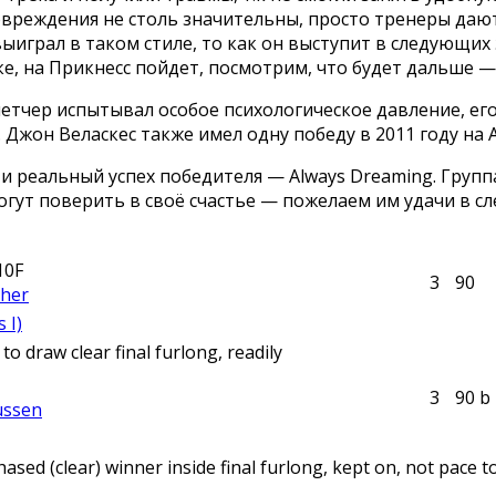
овреждения не столь значительны, просто тренеры дают
 выиграл в таком стиле, то как он выступит в следующи
ке, на Прикнесс пойдет, посмотрим, что будет дальше 
чер испытывал особое психологическое давление, его л
. Джон Веласкес также имел одну победу в 2011 году на 
и реальный успех победителя — Always Dreaming. Групп
огут поверить в своё счастье — пожелаем им удачи в с
10F
3
9
0
cher
 I)
to draw clear final furlong, readily
3
9
0
b
ussen
ased (clear) winner inside final furlong, kept on, not pace t