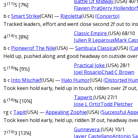
Battle Of Midway
(USA)
40/
(11)
3
5 [7¾]
Flavien Prat
Jerry Hollendor
b c
Smart Strike
(CAN) —
Rigoletta
(USA)
(Concerto)
Tracked leaders, effort and went close second 2f out to in
Classic Empire
(USA)
68/10
(14)
4
1 [8¾]
Julien R Leparoux
Mark Cas
b c
Pioneerof The Nile
(USA) —
Sambuca Classica
(USA)
(Ca
Held up, pushed along and good headway on outside over 2
Practical Joke
(USA)
28/1
(19)
5
¾ [9½]
Joel Rosario
Chad C Brown
b c
Into Mischief
(USA) —
Halo Humor
(USA)
(Distorted Hu
Took keen hold early, held up in touch, ridden over 2f out,
Tapwrit
(USA)
27/1
(16)
6
¾ [10¼]
Jose L Ortiz
Todd Pletcher
rg c
Tapit
(USA) —
Appealing Zophie
(USA)
(Successful Appe
Took keen hold early, held up, ridden 3f out, headway over
Gunnevera
(USA)
10/1
(10)
7
3 [13¼]
Javier Castellano
Antonio S