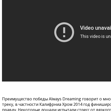
Преимущество победы Always Dreaming говорит о много
треку, в частности Калифрниа Хром 2014 год финиширов
правду. Некоторые лошади испытали стресс от вязкого 