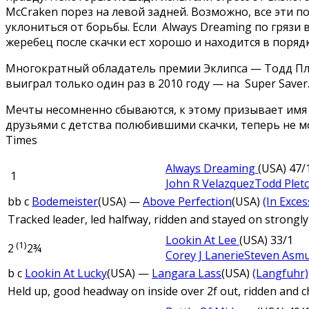
McCraken порез на левой задней. Возможно, все эти п
уклониться от борьбы. Если Always Dreaming по грязи
жеребец после скачки ест хорошо и находится в поряд
Многократный обладатель премии Эклипса — Тодд Плет
выиграл только один раз в 2010 году — на Super Saver
Мечты несомненно сбываются, к этому призывает имя 
друзьями с детства полюбившими скачки, теперь не м
Times
Always Dreaming
(USA)
47/
1
John R Velazquez
Todd Plet
bb c
Bodemeister
(USA) —
Above Perfection
(USA)
(In Excess
Tracked leader, led halfway, ridden and stayed on strongly 
Lookin At Lee
(USA)
33/1
(1)
2
2¾
Corey J Lanerie
Steven Asm
b c
Lookin At Lucky
(USA) —
Langara Lass
(USA)
(Langfuhr)
Held up, good headway on inside over 2f out, ridden and ch