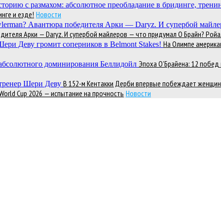
нге и езде!
Новости
теля Арки — Daryz. И супербой майлеров — что придумал О Брайн? Ройал
На Олимпе америка
Эпоха О’Брайена: 12 побе
В 152-м Кентакки Дерби впервые побеждает женщин
 World Cup 2026 — испытание на прочность
Новости