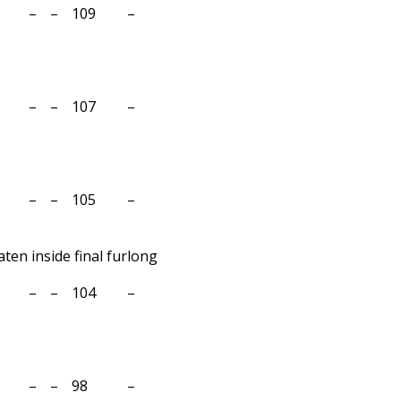
–
–
109
–
–
–
107
–
–
–
105
–
ten inside final furlong
–
–
104
–
–
–
98
–