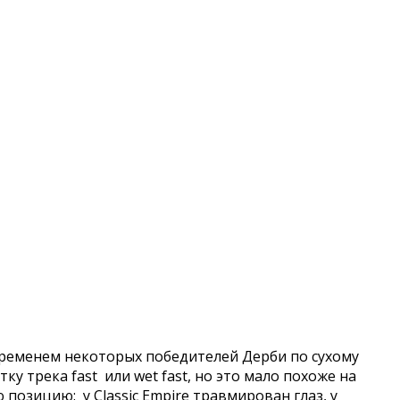
 временем некоторых победителей Дерби по сухому
ку трека fast или wet fast, но это мало похоже на
 позицию: у Classic Empire травмирован глаз, у