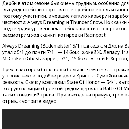
Дерби в этом сезоне был очень трудным, особенно дл
вынуждены были стартовать в пробных вновь и вновь
поэтому участники, имевшие легкую карьеру и зарабо
частности: Always Dreaming и Thunder Snow. Но скачки
подтвердил уровень класса большинства соперников. 
рассмотрим ход скачки, котировки Racinpost:
Always Dreaming (Bodemeister) 5/1 под седлом Джона В
упал с 5/1 до почти 7/1 — 14 бокс, жокей Ж. Лепару. Irish
McCraken (Ghostzzapper) 7/1, 15 бокс, жокей Б. Хернанд
Трек, в котором было воды больше, чем песка отража
устроил некое подобие родео и Кристоф Сумийон нечего
резвость. Скачку возглавил State Of Honor — 54/1, в
вторую позицию бровкой, рядом держался Battle Of Mi
таких кондиций трека. При выходе на прямую, трое из
отрыв, смотрите видео