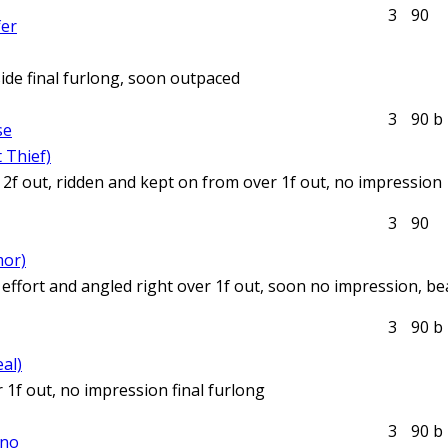
1
3
9
0
fer
side final furlong, soon outpaced
3
9
0
b
se
t Thief)
f out, ridden and kept on from over 1f out, no impression
3
9
0
mor)
 effort and angled right over 1f out, soon no impression, bea
3
9
0
b
al)
 1f out, no impression final furlong
3
9
0
b
ano