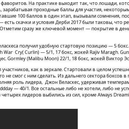
я фаворитов. На практике выходит так, что лошади, ко
, зарабатывая проходные баллы для участия, некоторы
тавшие 100 баллов в один этап, вызывали сомнения, по
 — есть скачки и условия Дерби 2017 были таковы, что 
Отметим сразу же ключевой момент — покрытие в день 
еласкеса получил удобную стартовую позицию — 5 бокс. C
 War Cry( Curlin) — 5/1, 17 бокс, жокей Rajiv Maragh. Gunn
ес. Gormley (Malibu Moon) 22/1, 18 бокс, жокей Виктор Э
л участников, как в зеркале. Стартовали в целом успе
 не смог с ним сделать. Из дальнего сектора боксов в 
ыполняя роль лидера, Джон Веласкес, удерживая темпера
ddday — 40/1. Все остальные либо не хотели, либо не у
 четырех лидеров выбились из сил, кроме Always Dream