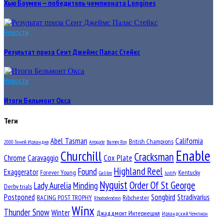
Хью Боумен — победитель чемпионата Longines
Новости
Результат приза Сент Джеймс Палас Стейкс
Новости
Итоги Бельмонт Окса
Теги
Abel Tasman
California
British Champions
2000 Гиней Ирландия
Arrogate
Barney Roy
Enable
Churchill
Cracksman
Chrome
Caravaggio
Cox Plate
Highland Reel
Found
Exaggerator
Forever Young
Kentucky
Galileo
Justify
Nyquist
Order Of St George
Lady Aurelia
Minding
Derby trials
Postponed
Songbird
Stradivarius
RACING POST TROPHY
Ribchester
Rhododendron
Winx
Thunder Snow
Winter
Джаддмонт Интернешнл
Ирландский Чемпион