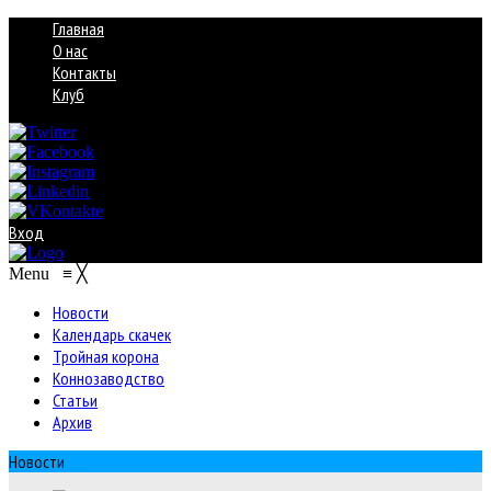
Главная
О нас
Контакты
Клуб
Вход
Menu
≡
╳
Новости
Календарь скачек
Тройная корона
Коннозаводство
Статьи
Архив
Новости