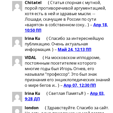
Chitatel
{ Статья спорная с мутной,
порой противоречивой аргументацией,
хотя есть в ней и здравые мысли. --
Лошади, скачущие в России по сути
«варятся» в собственном соку... } –
Апр 18,
10:50 ПП
Irina Ku
{ Спасибо за интереснейшую
публикацию. Очень актуальная
информация. } –
Май 24, 12:13 ПП
VIDAL
{ На московском ипподроме,
постоянным посетителем которого
многие годы был Игорь Огнев, его
называли "профессор". Это был знак
признания его энциклопедических знаний
о мире бегов и... } –
Апр 07, 12:30 ПП
Irina Ku
{ Светлая Память!!! } –
Апр 03,
9:28 ДП
london
{ Здравствуйте. Спасибо за сайт.