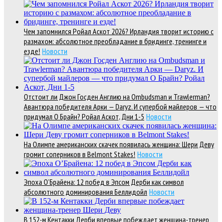
Чем запомнился Ройал Аскот 2026? Ирландия творит историю с
размахом: абсолютное преобладание в бридинге, тренинге и
езде!
Новости
Отстоит ли Джон Госден Англию на Ombudsman и Trawlerman?
Авантюра победителя Арки — Daryz. И супербой майлеров — что
придумал О Брайн? Ройал Аскот, Дни 1-5
Новости
На Олимпе американских скачек появилась женщина: Шери Деву
громит соперников в Belmont Stakes!
Новости
Эпоха О’Брайена: 12 побед в Эпсом Дерби как символ
абсолютного доминирования Беллидойл
Новости
В 152-м Кентакки Дерби впервые побеждает женщина-тренер