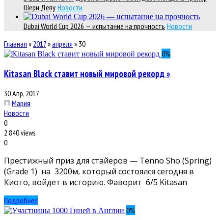
Шери Деву
Новости
Dubai World Cup 2026 — испытание на прочность
Новости
Главная
»
2017
»
апреля
»
30
0
%
Kitasan Black ставит новый мировой рекорд »
30 Апр, 2017
Мария
Новости
0
2 840 views
0
Престижный приз для стайеров — Tenno Sho (Spring)
(Grade 1) на 3200м, который состоялся сегодня в
Киото, войдет в историю. Фаворит 6/5 Kitasan
Подробнее
0
%