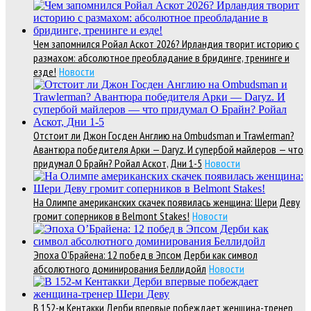
Чем запомнился Ройал Аскот 2026? Ирландия творит историю с
размахом: абсолютное преобладание в бридинге, тренинге и
езде!
Новости
Отстоит ли Джон Госден Англию на Ombudsman и Trawlerman?
Авантюра победителя Арки — Daryz. И супербой майлеров — что
придумал О Брайн? Ройал Аскот, Дни 1-5
Новости
На Олимпе американских скачек появилась женщина: Шери Деву
громит соперников в Belmont Stakes!
Новости
Эпоха О’Брайена: 12 побед в Эпсом Дерби как символ
абсолютного доминирования Беллидойл
Новости
В 152-м Кентакки Дерби впервые побеждает женщина-тренер