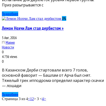
Приз разыгрывается с
Подробнее
0
%
Лемон Нохчи Лам стал дербистом »
5 Авг, 2016
Мария
Новости
0
4 736 views
0
В Казанском Дерби стартовали всего 7 голов,
основной фаворит — Башлам от Арча был снят.
Тяжелый трек ипподрома определил характер скачки
— лошади
Подробнее
Страница 3 из 4
<
1
2
> 3 <
4
>