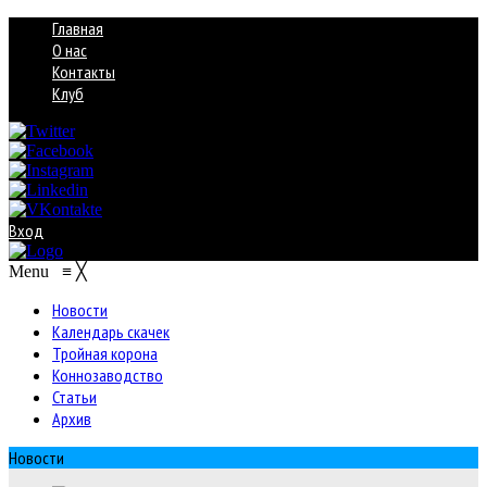
Главная
О нас
Контакты
Клуб
Вход
Menu
≡
╳
Новости
Календарь скачек
Тройная корона
Коннозаводство
Статьи
Архив
Новости