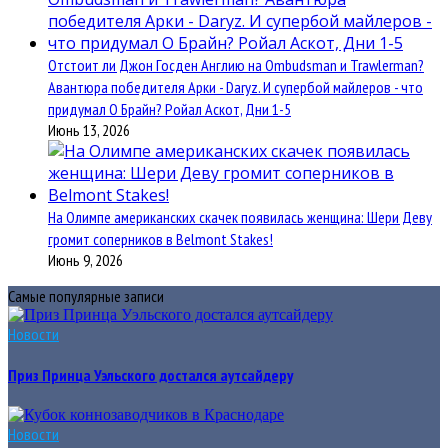
Отстоит ли Джон Госден Англию на Ombudsman и Trawlerman?
Авантюра победителя Арки - Daryz. И супербой майлеров - что
придумал О Брайн? Ройал Аскот, Дни 1-5
Июнь 13, 2026
На Олимпе американских скачек появилась женщина: Шери Деву
громит соперников в Belmont Stakes!
Июнь 9, 2026
Самые популярные записи
Новости
Приз Принца Уэльского достался аутсайдеру
Новости