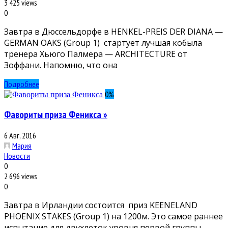
3 425 views
0
Завтра в Дюссельдорфе в HENKEL-PREIS DER DIANA —
GERMAN OAKS (Group 1) стартует лучшая кобыла
тренера Хьюго Палмера — ARCHITECTURE от
Зоффани. Напомню, что она
Подробнее
0
%
Фавориты приза Феникса »
6 Авг, 2016
Мария
Новости
0
2 696 views
0
Завтра в Ирландии состоится приз KEENELAND
PHOENIX STAKES (Group 1) на 1200м. Это самое раннее
испытание для двухлеток уровня первой группы.