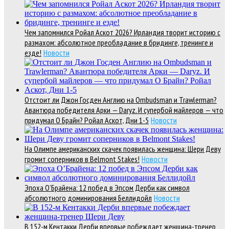
Чем запомнился Ройал Аскот 2026? Ирландия творит историю с
размахом: абсолютное преобладание в бридинге, тренинге и
езде!
Новости
Отстоит ли Джон Госден Англию на Ombudsman и Trawlerman?
Авантюра победителя Арки — Daryz. И супербой майлеров — что
придумал О Брайн? Ройал Аскот, Дни 1-5
Новости
На Олимпе американских скачек появилась женщина: Шери Деву
громит соперников в Belmont Stakes!
Новости
Эпоха О’Брайена: 12 побед в Эпсом Дерби как символ
абсолютного доминирования Беллидойл
Новости
В 152-м Кентакки Дерби впервые побеждает женщина-тренер