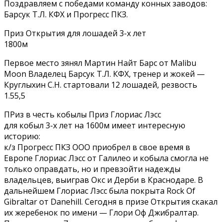
Поздравляем с победами команду конных заводов:
Барсук Т.Л. КФХ и Прогресс ПКЗ.
Приз Открытия для лошадей 3-х лет
1800м
Первое место зянял Мартин Найт Барс от Malibu
Moon Владелец Барсук Т.Л. КФХ, тренер и жокей —
Круглыхин С.Н. стартовали 12 лошадей, резвость
1.55,5
ПРиз в честь кобылы Приз Глориас Лэсс
для кобыл 3-х лет на 1600м имеет интересную
историю:
к/з Прогресс ПКЗ ООО приобрел в свое время в
Европе Глориас Лэсс от Галилео и кобыла смогла не
только оправдать, но и превзойти надежды
владельцев, выиграв Окс и Дерби в Краснодаре. В
дальнейшем Глориас Лэсс была покрыта Rock Of
Gibraltar от Danehill. Сегодня в призе Открытия скакал
их жеребенок по имени — Глори Oф Джибралтар.