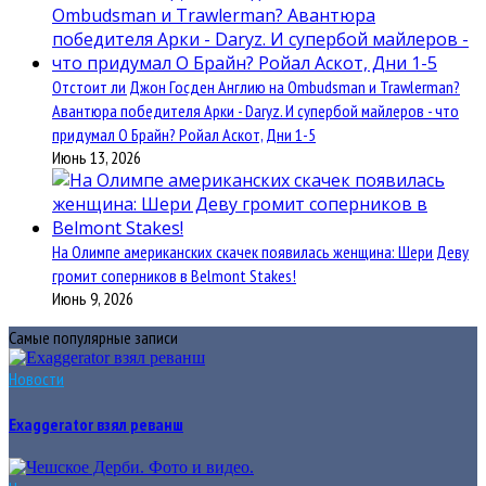
Отстоит ли Джон Госден Англию на Ombudsman и Trawlerman?
Авантюра победителя Арки - Daryz. И супербой майлеров - что
придумал О Брайн? Ройал Аскот, Дни 1-5
Июнь 13, 2026
На Олимпе американских скачек появилась женщина: Шери Деву
громит соперников в Belmont Stakes!
Июнь 9, 2026
Самые популярные записи
Новости
Exaggerator взял реванш