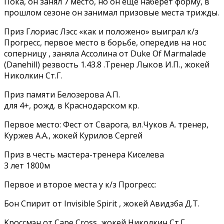
Пока, он занял 7 место, но он еще наберет форму, в
прошлом сезоне он занимал призовые места трижды.
Приз Глориас Лэсс «как и положено» выиграл к/з
Прогресс, первое место в борьбе, опередив на нос
соперницу , заняла Ассолина от Duke Of Marmalade
(Danehill) резвость 1.43.8 .Тренер Лыков И.П., жокей
Николкин Ст.Г.
Приз памяти Белозерова А.П.
для 4+, рожд. в Краснодарском кр.
Первое место: Феcт от Cвapoга, вл.Чуков А. тренер,
Куржев А.А., жокей Курилов Сергей
Приз в честь мастера-тренера Киселева
3 лет 1800м
Первое и второе места у к/з Прогресс:
Бон Cпирит от Invisible Spirit , жокей Авидзба Д.Т.
Kрoccмэн от Cape Cross, жокей Николкин Ст.Г.