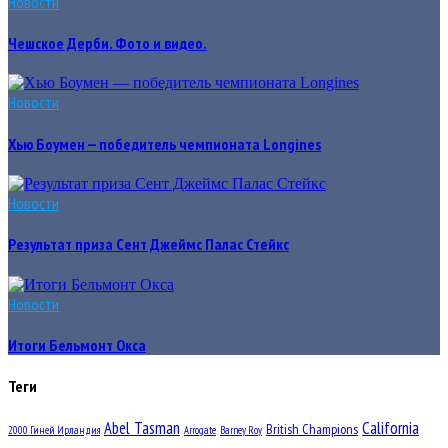
Новости
Чешское Дерби. Фото и видео.
Новости
Хью Боумен — победитель чемпионата Longines
Новости
Результат приза Сент Джеймс Палас Стейкс
Новости
Итоги Бельмонт Окса
Теги
Abel Tasman
California
British Champions
2000 Гиней Ирландия
Arrogate
Barney Roy