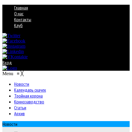
Главная
О нас
Контакты
Клуб
Вход
Menu
≡
╳
Новости
Календарь скачек
Тройная корона
Коннозаводство
Статьи
Архив
Новости