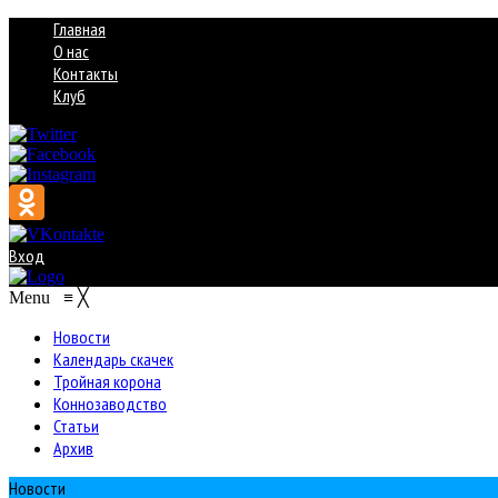
Главная
О нас
Контакты
Клуб
Вход
Menu
≡
╳
Новости
Календарь скачек
Тройная корона
Коннозаводство
Статьи
Архив
Новости