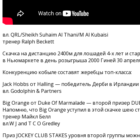
вл. QRL/Sheikh Suhaim Al Thani/M Al Kubaisi
тренер Ralph Beckett
Скачка на дистанцию 2400м для лошадей 4-х лет и ста
в Ньюмаркете в день розыгрыша 2000 Гиней 30 апреля
Конкуренцию кобыле составят жеребцы топ-класса:
Jack Hobbs от Halling — победитель Дерби в Ирланди
вл. Godolphin & Partners
Big Orange от Duke Of Marmalade — второй призер DU
Напомню, что Big Orange уступил в этой скачке шею ст
тренер Майкл Белл
вл.W J and T C O Gredley
Приз JOCKEY CLUB STAKES уровня второй группы можно 