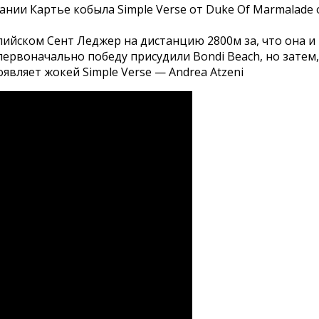
пании Картье кобыла Simple Verse от Duke Of Marmalad
лийском Сент Леджер на дистанцию 2800м за, что она и 
рвоначально победу присудили Bondi Beach, но затем,
являет жокей Simple Verse — Andrea Atzeni