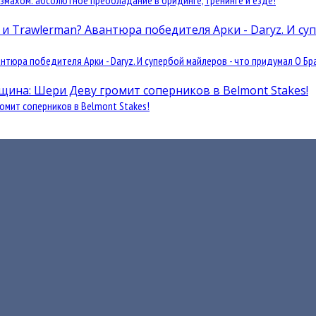
змахом: абсолютное преобладание в бридинге, тренинге и езде!
юра победителя Арки - Daryz. И супербой майлеров - что придумал О Бра
омит соперников в Belmont Stakes!