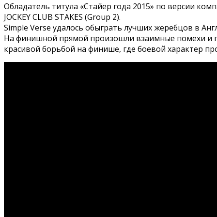
Обладатель титула «Стайер года 2015» по версии ком
JOCKEY CLUB STAKES (Group 2).
Simple Verse удалось обыграть лучших жеребцов в Анг
На финишной прямой произошли взаимные помехи и пе
красивой борьбой на финише, где боевой характер про