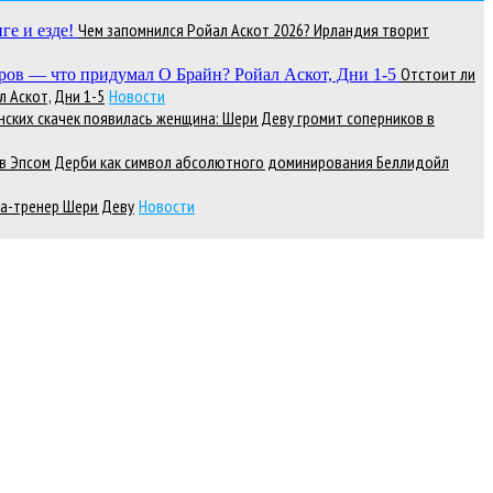
Чем запомнился Ройал Аскот 2026? Ирландия творит
Отстоит ли
 Аскот, Дни 1-5
Новости
нских скачек появилась женщина: Шери Деву громит соперников в
д в Эпсом Дерби как символ абсолютного доминирования Беллидойл
а-тренер Шери Деву
Новости