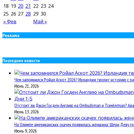
18
19
20
21
22
23
24
25
26
27
28
29
30
« Фев
Май »
Реклама
Последние новости
Чем запомнился Ройал Аскот 2026? Ирландия творит историю с ра
Июнь 21, 2026
Отстоит ли Джон Госден Англию на Ombudsman и Trawlerman? Авант
Июнь 13, 2026
На Олимпе американских скачек появилась женщина: Шери Деву гр
Июнь 9, 2026