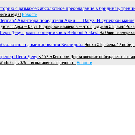
нге и езде!
Новости
теля Арки — Daryz. И супербой майлеров — что придумал О Брайн? Ройал
На Олимпе америка
Эпоха О’Брайена: 12 побе
В 152-м Кентакки Дерби впервые побеждает женщин
 World Cup 2026 — испытание на прочность
Новости