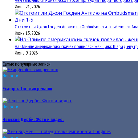
Чем запомнился Ройал Аскот 2026? Ирландия творит историю с ра
Июнь 21, 2026
Отстоит ли Джон Госден Англию на Ombudsman и Trawlerman? Авант
Июнь 13, 2026
На Олимпе американских скачек появилась женщина: Шери Деву гр
Июнь 9, 2026
Самые популярные записи
Новости
Exaggerator взял реванш
Новости
Чешское Дерби. Фото и видео.
Новости