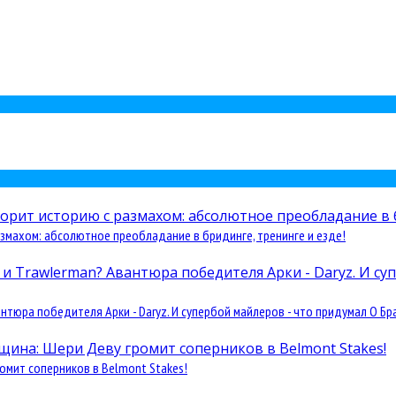
змахом: абсолютное преобладание в бридинге, тренинге и езде!
юра победителя Арки - Daryz. И супербой майлеров - что придумал О Бра
омит соперников в Belmont Stakes!