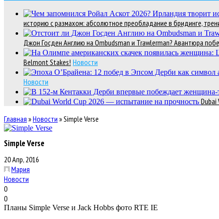
историю с размахом: абсолютное преобладание в бридинге, трени
Джон Госден Англию на Ombudsman и Trawlerman? Авантюра победи
Belmont Stakes!
Новости
Новости
Dubai
Главная
»
Новости
»
Simple Verse
Simple Verse
20 Апр, 2016
Мария
Новости
0
0
Планы Simple Verse и Jack Hobbs фото RTE IE