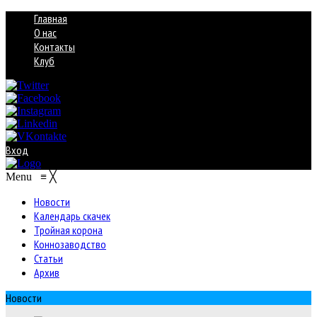
Главная
О нас
Контакты
Клуб
Вход
Menu
≡
╳
Новости
Календарь скачек
Тройная корона
Коннозаводство
Статьи
Архив
Новости