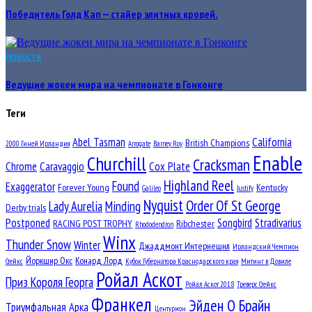
Победитель Голд Кап — стайер элитных кровей.
Новости
Ведущие жокеи мира на чемпионате в Гонконге
Теги
Abel Tasman
California
British Champions
2000 Гиней Ирландия
Arrogate
Barney Roy
Enable
Churchill
Cracksman
Chrome
Caravaggio
Cox Plate
Highland Reel
Found
Exaggerator
Forever Young
Kentucky
Galileo
Justify
Nyquist
Order Of St George
Lady Aurelia
Minding
Derby trials
Postponed
Songbird
Stradivarius
RACING POST TROPHY
Ribchester
Rhododendron
Winx
Thunder Snow
Winter
Джаддмонт Интернешнл
Ирландский Чемпион
Йоркшир Окс
Конард Лорд
Стейкс
Кубок Губернатора Краснодарского края
Митинг в Довиле
Ройал Аскот
Приз Короля Георга
Ройал Аскот 2018
Треверс Стейкс
Франкел
Эйден О Брайн
Триумфальная Арка
Центурион