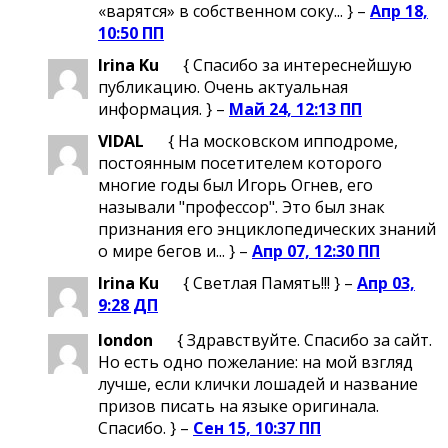
«варятся» в собственном соку... } –
Апр 18,
10:50 ПП
Irina Ku
{ Спасибо за интереснейшую
публикацию. Очень актуальная
информация. } –
Май 24, 12:13 ПП
VIDAL
{ На московском ипподроме,
постоянным посетителем которого
многие годы был Игорь Огнев, его
называли "профессор". Это был знак
признания его энциклопедических знаний
о мире бегов и... } –
Апр 07, 12:30 ПП
Irina Ku
{ Светлая Память!!! } –
Апр 03,
9:28 ДП
london
{ Здравствуйте. Спасибо за сайт.
Но есть одно пожелание: на мой взгляд
лучше, если клички лошадей и название
призов писать на языке оригинала.
Спасибо. } –
Сен 15, 10:37 ПП