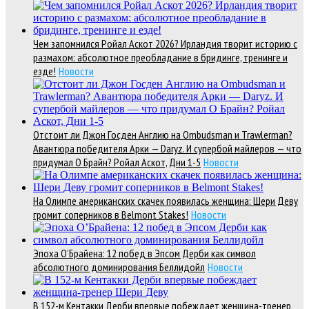
Чем запомнился Ройал Аскот 2026? Ирландия творит историю с
размахом: абсолютное преобладание в бридинге, тренинге и
езде!
Новости
Отстоит ли Джон Госден Англию на Ombudsman и Trawlerman?
Авантюра победителя Арки — Daryz. И супербой майлеров — что
придумал О Брайн? Ройал Аскот, Дни 1-5
Новости
На Олимпе американских скачек появилась женщина: Шери Деву
громит соперников в Belmont Stakes!
Новости
Эпоха О’Брайена: 12 побед в Эпсом Дерби как символ
абсолютного доминирования Беллидойл
Новости
В 152-м Кентакки Дерби впервые побеждает женщина-тренер