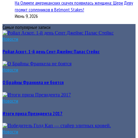
На Олимпе американских скачек появилась женщина: Шери Деву
громит соперников в Belmont Stakes!
Июнь 9, 2026
Самые популярные записи
Новости
Ройал Аскот. 1-й день Сент Джеймс Палас Стейкс
Новости
О Брайны Франкела не боятся
Новости
Итоги приза Президента 2017
Новости