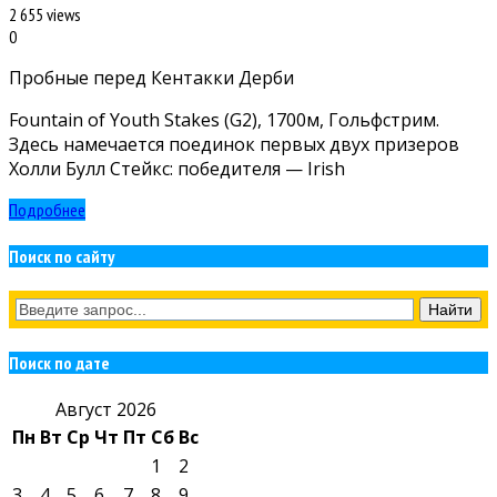
2 655 views
0
Пробные перед Кентакки Дерби
Fountain of Youth Stakes (G2), 1700м, Гольфстрим.
Здесь намечается поединок первых двух призеров
Холли Булл Стейкс: победителя — Irish
Подробнее
Поиск по сайту
Поиск по дате
Август 2026
Пн
Вт
Ср
Чт
Пт
Сб
Вс
1
2
3
4
5
6
7
8
9