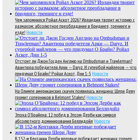
Чем запомнился Ройал Аскот 2026? Ирландия творит историю с
размахом: абсолютное преобладание в бридинге, тренинге и
езде!
Новости
Отстоит ли Джон Госден Англию на Ombudsman и Trawlerman?
Авантюра победителя Арки — Daryz. И супербой майлеров — что
придумал О Брайн? Ройал Аскот, Дни 1-5
Новости
На Олимпе американских скачек появилась женщина: Шери Деву
громит соперников в Belmont Stakes!
Новости
Эпоха О’Брайена: 12 побед в Эпсом Дерби как символ
абсолютного доминирования Беллидойл
Новости
В 152-м Кентакки Дерби впервые побеждает женщина-тренер