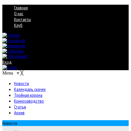
Главная
О нас
Контакты
Клуб
Вход
Menu
≡
╳
Новости
Календарь скачек
Тройная корона
Коннозаводство
Статьи
Архив
Новости