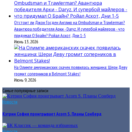
Отстоит ли Джон Госден Англию на Ombudsman и Trawlerman?
Авантюра победителя Арки - Daryz. И супербой майлеров - что
придумал О Брайн? Ройал Аскот, Дни 1-5
Июнь 13, 2026
На Олимпе американских скачек появилась женщина: Шери Деву
громит соперников в Belmont Stakes!
Июнь 9, 2026
Самые популярные записи
Новости
Кэтрин София проигрывает Acorn S. Планы Сонберд
Новости