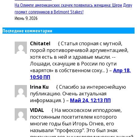
На Олимпе американских скачек появилась женщина: Шери Деву
громит соперников в Belmont Stakes!
Июнь 9, 2026
Последние комментарии
Chitatel
{ Статья спорная с мутной,
порой противоречивой аргументацией,
хотя есть в ней и здравые мысли. --
Лошади, скачущие в России по сути
«варятся» в собственном соку... } –
Апр 18,
10:50 ПП
Irina Ku
{ Спасибо за интереснейшую
публикацию. Очень актуальная
информация. } –
Май 24, 12:13 ПП
VIDAL
{ На московском ипподроме,
постоянным посетителем которого
многие годы был Игорь Огнев, его
называли "профессор". Это был знак