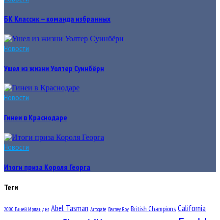
БК Классик — команда избранных
Новости
Ушел из жизни Уолтер Суинбёрн
Новости
Гинеи в Краснодаре
Новости
Итоги приза Короля Георга
Теги
Abel Tasman
California
British Champions
2000 Гиней Ирландия
Arrogate
Barney Roy