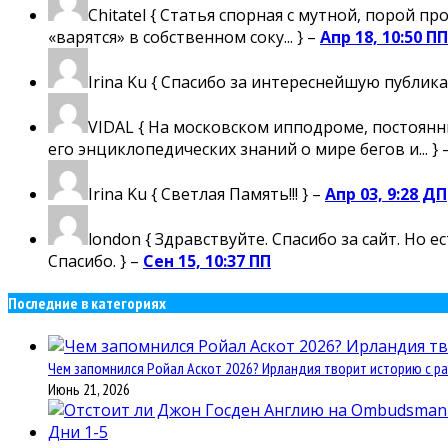
Chitatel
{ Статья спорная с мутной, порой пр
«варятся» в собственном соку... } –
Апр 18, 10:50 ПП
Irina Ku
{ Спасибо за интереснейшую публика
VIDAL
{ На московском ипподроме, постоянны
его энциклопедических знаний о мире бегов и... } 
Irina Ku
{ Светлая Память!!! } –
Апр 03, 9:28 ДП
london
{ Здравствуйте. Спасибо за сайт. Но 
Спасибо. } –
Сен 15, 10:37 ПП
Последние в категориях
Чем запомнился Ройал Аскот 2026? Ирландия творит историю с ра
Июнь 21, 2026