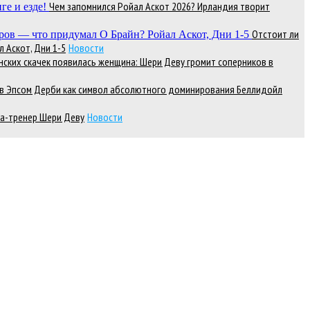
Чем запомнился Ройал Аскот 2026? Ирландия творит
Отстоит ли
 Аскот, Дни 1-5
Новости
нских скачек появилась женщина: Шери Деву громит соперников в
д в Эпсом Дерби как символ абсолютного доминирования Беллидойл
а-тренер Шери Деву
Новости