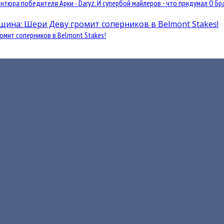
юра победителя Арки - Daryz. И супербой майлеров - что придумал О Бра
омит соперников в Belmont Stakes!