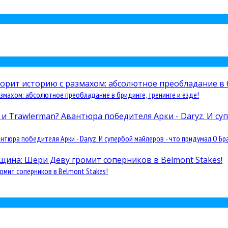
змахом: абсолютное преобладание в бридинге, тренинге и езде!
юра победителя Арки - Daryz. И супербой майлеров - что придумал О Бра
омит соперников в Belmont Stakes!