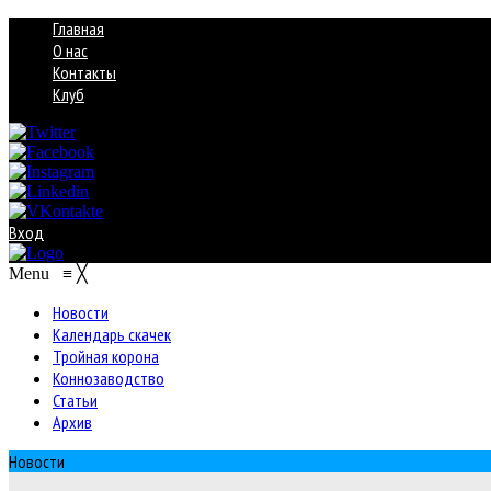
Главная
О нас
Контакты
Клуб
Вход
Menu
≡
╳
Новости
Календарь скачек
Тройная корона
Коннозаводство
Статьи
Архив
Новости