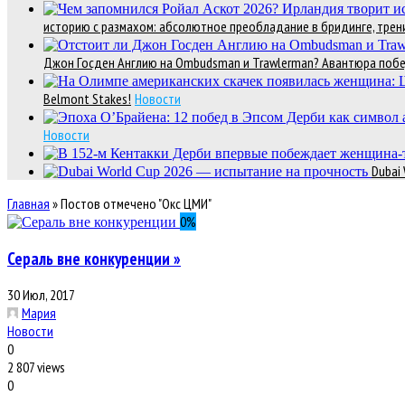
историю с размахом: абсолютное преобладание в бридинге, трени
Джон Госден Англию на Ombudsman и Trawlerman? Авантюра победи
Belmont Stakes!
Новости
Новости
Dubai
Главная
»
Постов отмечено "Окс ЦМИ"
0
%
Сераль вне конкуренции »
30 Июл, 2017
Мария
Новости
0
2 807 views
0