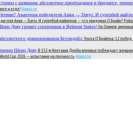
нге и езде!
Новости
теля Арки — Daryz. И супербой майлеров — что придумал О Брайн? Ройал
На Олимпе америка
Эпоха О’Брайена: 12 побе
В 152-м Кентакки Дерби впервые побеждает женщин
 World Cup 2026 — испытание на прочность
Новости