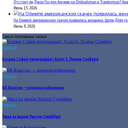
Отстоит ли Джон Госден Англию на Ombudsman и Trawlerman? Авант
Июнь 13, 2026
На Олимпе американских скачек появилась женщина: Шери Деву гр
Июнь 9, 2026
Самые популярные записи
Новости
Кэтрин София проигрывает Acorn S. Планы Сонберд
Новости
БК Классик — команда избранных
Новости
Ушел из жизни Уолтер Суинбёрн