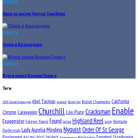
Новости
Ушел из жизни Уолтер Суинбёрн
Новости
Гинеи в Краснодаре
Новости
Итоги приза Короля Георга
Теги
Abel Tasman
California
British Champions
2000 Гиней Ирландия
Arrogate
Barney Roy
Enable
Churchill
Cracksman
Chrome
Caravaggio
Cox Plate
Highland Reel
Found
Exaggerator
Forever Young
Kentucky
Galileo
Justify
Nyquist
Order Of St George
Lady Aurelia
Minding
Derby trials
Postponed
Songbird
Stradivarius
RACING POST TROPHY
Ribchester
Rhododendron