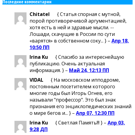
Последние комментарии
Chitatel
{ Статья спорная с мутной,
порой противоречивой аргументацией,
хотя есть в ней и здравые мысли. --
Лошади, скачущие в России по сути
«варятся» в собственном соку... } –
Апр 18,
10:50 ПП
Irina Ku
{ Спасибо за интереснейшую
публикацию. Очень актуальная
информация. } –
Май 24, 12:13 ПП
VIDAL
{ На московском ипподроме,
постоянным посетителем которого
многие годы был Игорь Огнев, его
называли "профессор". Это был знак
признания его энциклопедических знаний
о мире бегов и... } –
Апр 07, 12:30 ПП
Irina Ku
{ Светлая Память!!! } –
Апр 03,
9:28 ДП