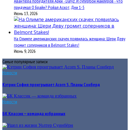
Авантюра победителя Арки - Daryz. И супербой майлеров - что
придумал О Брайн? Ройал Аскот, Дни 1-5
Июнь 13, 2026
На Олимпе американских скачек появилась женщина: Шери Деву
громит соперников в Belmont Stakes!
Июнь 9, 2026
Самые популярные записи
Новости
Кэтрин София проигрывает Acorn S. Планы Сонберд
Новости
БК Классик — команда избранных