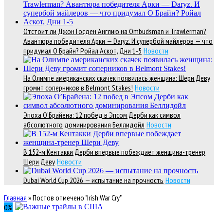
Отстоит ли Джон Госден Англию на Ombudsman и Trawlerman?
Авантюра победителя Арки — Daryz. И супербой майлеров — что
придумал О Брайн? Ройал Аскот, Дни 1-5
Новости
На Олимпе американских скачек появилась женщина: Шери Деву
громит соперников в Belmont Stakes!
Новости
Эпоха О’Брайена: 12 побед в Эпсом Дерби как символ
абсолютного доминирования Беллидойл
Новости
В 152-м Кентакки Дерби впервые побеждает женщина-тренер
Шери Деву
Новости
Dubai World Cup 2026 — испытание на прочность
Новости
Главная
»
Постов отмечено "Irish War Cry"
0
%