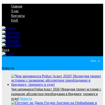
Главная
О нас
Контакты
Клуб
Вход
Menu
≡
Новости
Чем запомнился Ройал Аскот 2026? Ирландия творит историю с
размахом: абсолютное преобладание в бридинге, тренинге и
езде!
Новости