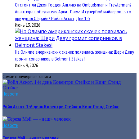
Отстоит ли Джон Госден Англию на Ombudsman и Trawlerman?
Авантюра победителя Арки - Daryz. И супербой майлеров - что
придумал О Брайн? Ройал Аскот, Дни 1-5
Июнь 13, 2026
На Олимпе американских скачек появилась женщина: Шери Деву
громит соперников в Belmont Stakes!
Июнь 9, 2026
Самые популярные записи
Новости
Ройл Аскот. 1-й день Ковентри Стейкс и Кинг Стенд Стейкс
Новости
Тереза Мэй — «наш» человек