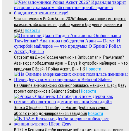
Чем запомнился Ройал Аскот 2026? Ирландия творит историю с
размахом: абсолютное преобладание в бридинге, тренинге и
езде!
Новости
Отстоит ли Джон Госден Англию на Ombudsman и Trawlerman?
Авантюра победителя Арки — Daryz. И супербой майлеров — что
придумал О Брайн? Ройал Аскот, Дни 1-5
Новости
На Олимпе американских скачек появилась женщина: Шери Деву
громит соперников в Belmont Stakes!
Новости
Эпоха О’Брайена: 12 побед в Эпсом Дерби как символ
абсолютного доминирования Беллидойл
Новости
В 152-м Кентакки Дерби впервые побеждает женщина-тренер