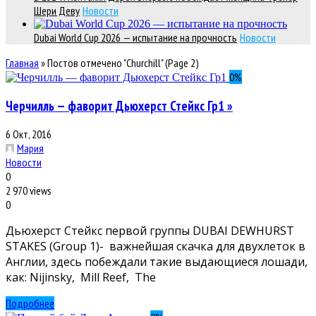
Шери Деву
Новости
Dubai World Cup 2026 — испытание на прочность
Новости
Главная
»
Постов отмечено "Churchill"
(Page 2)
0
%
Черчилль — фаворит Дьюхерст Стейкс Гр1 »
6 Окт, 2016
Мария
Новости
0
2 970 views
0
Дьюхерст Стейкс первой группы DUBAI DEWHURST
STAKES (Group 1)- важнейшая скачка для двухлеток в
Англии, здесь побеждали такие выдающиеся лошади,
как: Nijinsky, Mill Reef, The
Подробнее