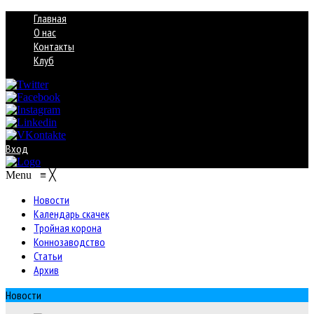
Главная
О нас
Контакты
Клуб
Вход
Menu
≡
╳
Новости
Календарь скачек
Тройная корона
Коннозаводство
Статьи
Архив
Новости