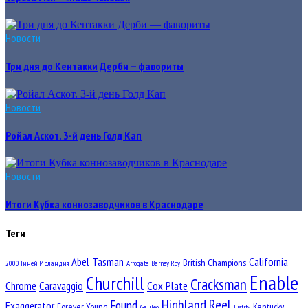
Новости
Три дня до Кентакки Дерби — фавориты
Новости
Ройал Аскот. 3-й день Голд Кап
Новости
Итоги Кубка коннозаводчиков в Краснодаре
Теги
Abel Tasman
California
British Champions
2000 Гиней Ирландия
Arrogate
Barney Roy
Enable
Churchill
Cracksman
Chrome
Caravaggio
Cox Plate
Highland Reel
Found
Exaggerator
Forever Young
Kentucky
Galileo
Justify