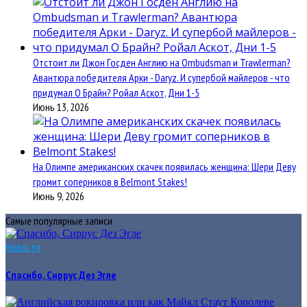
Отстоит ли Джон Госден Англию на Ombudsman и Trawlerman?
Авантюра победителя Арки - Daryz. И супербой майлеров - что
придумал О Брайн? Ройал Аскот, Дни 1-5
Июнь 13, 2026
На Олимпе американских скачек появилась женщина: Шери Деву
громит соперников в Belmont Stakes!
Июнь 9, 2026
Самые популярные записи
Новости
Спасибо, Сиррус Дез Эгле