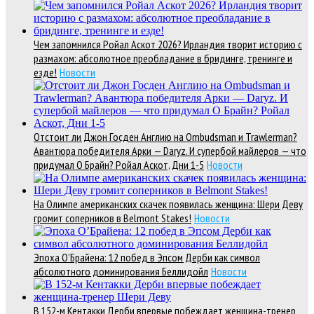
Чем запомнился Ройал Аскот 2026? Ирландия творит историю с
размахом: абсолютное преобладание в бридинге, тренинге и
езде!
Новости
Отстоит ли Джон Госден Англию на Ombudsman и Trawlerman?
Авантюра победителя Арки — Daryz. И супербой майлеров — что
придумал О Брайн? Ройал Аскот, Дни 1-5
Новости
На Олимпе американских скачек появилась женщина: Шери Деву
громит соперников в Belmont Stakes!
Новости
Эпоха О’Брайена: 12 побед в Эпсом Дерби как символ
абсолютного доминирования Беллидойл
Новости
В 152-м Кентакки Дерби впервые побеждает женщина-тренер