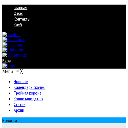
Главная
О нас
Контакты
Клуб
Вход
Menu
≡
╳
Новости
Календарь скачек
Тройная корона
Коннозаводство
Статьи
Архив
Новости