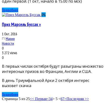
один первой. (1 окт, начало в 15.00 по мск)
Подробнее
0
%
Приз Марсель Буссак »
1 Окт, 2016
Мария
Новости
0
3 272 views
0
В первых числах октября будут разыграны множество
интересных призов во Франции, Англии и США.
В день Триумфальной Арки 2 октября интерес
вызовет скачка
Подробнее
Страница 5 из 25
<< Первая
<
3
4
> 5 <
6
7
>
Последняя >>