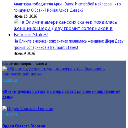
Авантюра победителя Арки - Daryz. И супербой майлеров - что
придумал О Брайн? Ройал Аскот, Дни 1-5
Июнь 13, 2026
На Олимпе американских скачек появилась женщина: Шери Деву
громит соперников в Belmont Stakes!
Июнь 9, 2026
Самые популярные записи
Новости
«Жизнь чудесная штука, но вчера у нас был очень напряженный
день»
Новости
Орден Святого Георгия