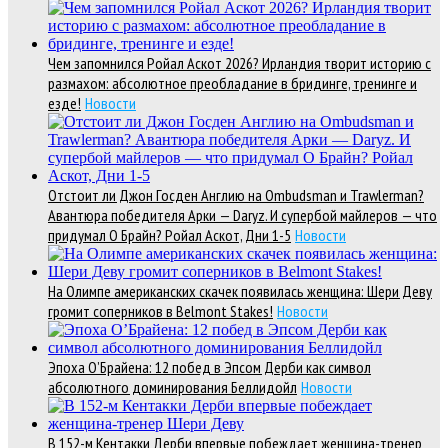
Чем запомнился Ройал Аскот 2026? Ирландия творит историю с
размахом: абсолютное преобладание в бридинге, тренинге и
езде!
Новости
Отстоит ли Джон Госден Англию на Ombudsman и Trawlerman?
Авантюра победителя Арки — Daryz. И супербой майлеров — что
придумал О Брайн? Ройал Аскот, Дни 1-5
Новости
На Олимпе американских скачек появилась женщина: Шери Деву
громит соперников в Belmont Stakes!
Новости
Эпоха О’Брайена: 12 побед в Эпсом Дерби как символ
абсолютного доминирования Беллидойл
Новости
В 152-м Кентакки Дерби впервые побеждает женщина-тренер