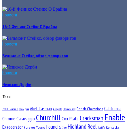
Новости
16-й Феникс Стейкс О Брайна
Новости
Бельмонт Стейкс, обзор фаворитов
Новости
Чешское Дерби
Теги
Abel Tasman
California
British Champions
2000 Гиней Ирландия
Arrogate
Barney Roy
Enable
Churchill
Cracksman
Chrome
Caravaggio
Cox Plate
Highland Reel
Found
Exaggerator
Forever Young
Kentucky
Galileo
Justify