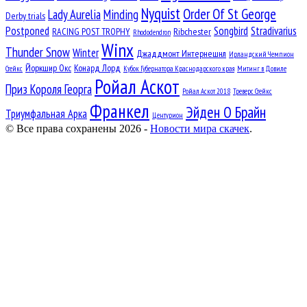
Nyquist
Order Of St George
Lady Aurelia
Minding
Derby trials
Postponed
Songbird
Stradivarius
RACING POST TROPHY
Ribchester
Rhododendron
Winx
Thunder Snow
Winter
Джаддмонт Интернешнл
Ирландский Чемпион
Йоркшир Окс
Конард Лорд
Стейкс
Кубок Губернатора Краснодарского края
Митинг в Довиле
Ройал Аскот
Приз Короля Георга
Ройал Аскот 2018
Треверс Стейкс
Франкел
Эйден О Брайн
Триумфальная Арка
Центурион
© Все права сохранены 2026 -
Новости мира скачек
.