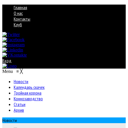
Главная
О нас
Контакты
Клуб
Вход
Menu
≡
╳
Новости
Календарь скачек
Тройная корона
Коннозаводство
Статьи
Архив
Новости