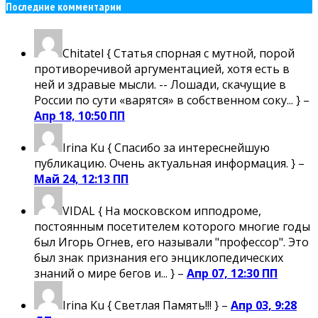
Последние комментарии
Chitatel
{ Статья спорная с мутной, порой
противоречивой аргументацией, хотя есть в
ней и здравые мысли. -- Лошади, скачущие в
России по сути «варятся» в собственном соку... } –
Апр 18, 10:50 ПП
Irina Ku
{ Спасибо за интереснейшую
публикацию. Очень актуальная информация. } –
Май 24, 12:13 ПП
VIDAL
{ На московском ипподроме,
постоянным посетителем которого многие годы
был Игорь Огнев, его называли "профессор". Это
был знак признания его энциклопедических
знаний о мире бегов и... } –
Апр 07, 12:30 ПП
Irina Ku
{ Светлая Память!!! } –
Апр 03, 9:28