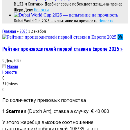
В 152-м Кентакки Дерби впервые побеждает женщина-тренер
Шери Деву
Новости
Dubai World Cup 2026 — испытание на прочность
Новости
Главная
»
2025
»
декабря
0
%
Рейтинг производителей первой ставки в Европе 2025 »
9 Дек, 2025
Мария
Новости
0
319 views
0
По количеству призовых потомства
1 Starman
(Dutch Art), ставка а случку € 40 000
У этого жеребца высокое соотношение
стартовавших/победителей: 108/39, а это