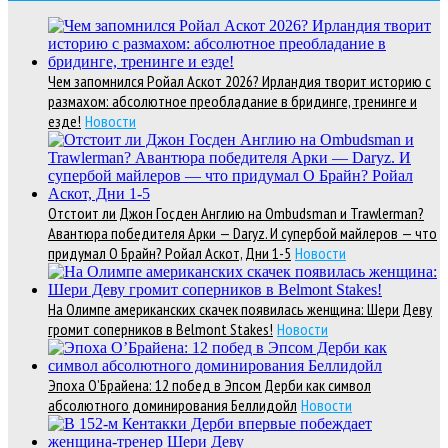
Чем запомнился Ройал Аскот 2026? Ирландия творит историю с
размахом: абсолютное преобладание в бридинге, тренинге и
езде!
Новости
Отстоит ли Джон Госден Англию на Ombudsman и Trawlerman?
Авантюра победителя Арки — Daryz. И супербой майлеров — что
придумал О Брайн? Ройал Аскот, Дни 1-5
Новости
На Олимпе американских скачек появилась женщина: Шери Деву
громит соперников в Belmont Stakes!
Новости
Эпоха О’Брайена: 12 побед в Эпсом Дерби как символ
абсолютного доминирования Беллидойл
Новости