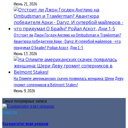
Июнь 21, 2026
Отстоит ли Джон Госден Англию на Ombudsman и Trawlerman?
Авантюра победителя Арки - Daryz. И супербой майлеров - что
придумал О Брайн? Ройал Аскот, Дни 1-5
Июнь 13, 2026
На Олимпе американских скачек появилась женщина: Шери Деву
громит соперников в Belmont Stakes!
Июнь 9, 2026
Самые популярные записи
Новости
Exaggerator взял реванш