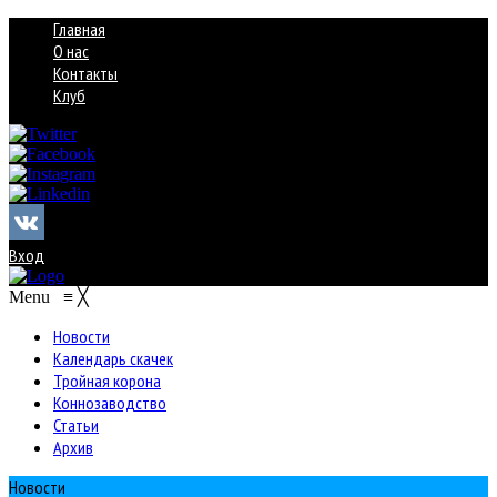
Главная
О нас
Контакты
Клуб
Вход
Menu
≡
╳
Новости
Календарь скачек
Тройная корона
Коннозаводство
Статьи
Архив
Новости