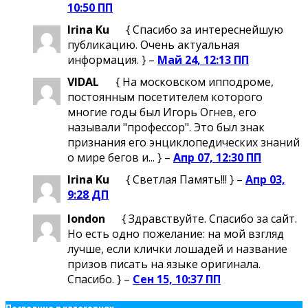
10:50 ПП
Irina Ku
{ Спасибо за интереснейшую
публикацию. Очень актуальная
информация. } –
Май 24, 12:13 ПП
VIDAL
{ На московском ипподроме,
постоянным посетителем которого
многие годы был Игорь Огнев, его
называли "профессор". Это был знак
признания его энциклопедических знаний
о мире бегов и... } –
Апр 07, 12:30 ПП
Irina Ku
{ Светлая Память!!! } –
Апр 03,
9:28 ДП
london
{ Здравствуйте. Спасибо за сайт.
Но есть одно пожелание: на мой взгляд
лучше, если клички лошадей и название
призов писать на языке оригинала.
Спасибо. } –
Сен 15, 10:37 ПП
Последние в категориях