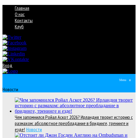
Главная
О нас
Контакты
Клуб
Вход
Menu
≡
Новости
Чем запомнился Ройал Аскот 2026? Ирландия творит историю с
размахом: абсолютное преобладание в бридинге, тренинге и
езде!
Новости