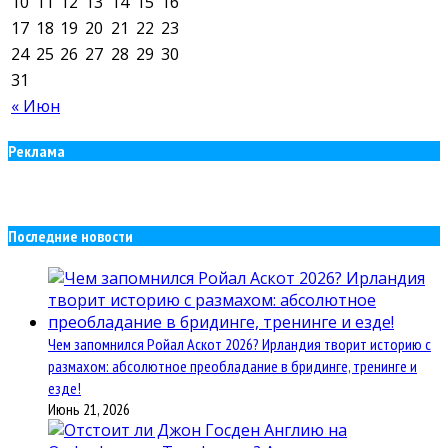
10
11
12
13
14
15
16
17
18
19
20
21
22
23
24
25
26
27
28
29
30
31
« Июн
Реклама
Последние новости
Чем запомнился Ройал Аскот 2026? Ирландия творит историю с
размахом: абсолютное преобладание в бридинге, тренинге и
езде!
Июнь 21, 2026