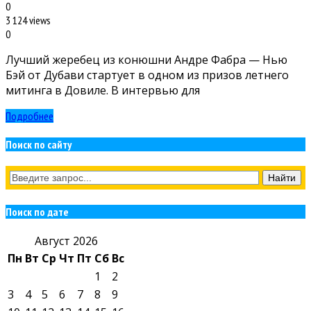
0
3 124 views
0
Лучший жеребец из конюшни Андре Фабра — Нью
Бэй от Дубави стартует в одном из призов летнего
митинга в Довиле. В интервью для
Подробнее
Поиск по сайту
Поиск по дате
Август 2026
Пн
Вт
Ср
Чт
Пт
Сб
Вс
1
2
3
4
5
6
7
8
9