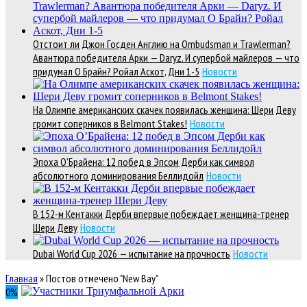
Отстоит ли Джон Госден Англию на Ombudsman и Trawlerman?
Авантюра победителя Арки — Daryz. И супербой майлеров — что
придумал О Брайн? Ройал Аскот, Дни 1-5
Новости
На Олимпе американских скачек появилась женщина: Шери Деву
громит соперников в Belmont Stakes!
Новости
Эпоха О’Брайена: 12 побед в Эпсом Дерби как символ
абсолютного доминирования Беллидойл
Новости
В 152-м Кентакки Дерби впервые побеждает женщина-тренер
Шери Деву
Новости
Dubai World Cup 2026 — испытание на прочность
Новости
Главная
»
Постов отмечено "New Bay"
0
%