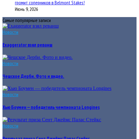
громит соперников в Belmont Stakes!
Июнь 9, 2026
Самые популярные записи
Новости
Exaggerator взял реванш
Новости
Чешское Дерби. Фото и видео.
Новости
Хью Боумен — победитель чемпионата Longines
Новости
Результат приза Сент Джеймс Палас Стейкс