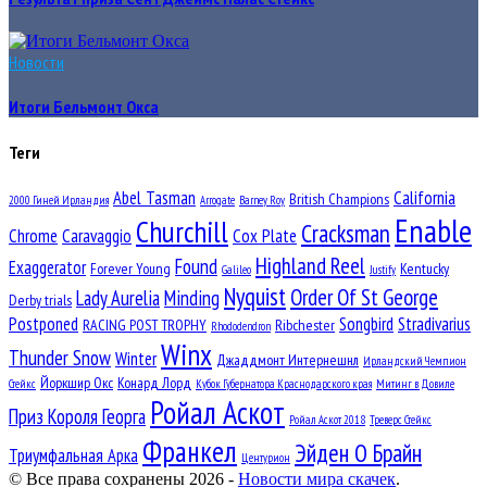
Новости
Итоги Бельмонт Окса
Теги
Abel Tasman
California
British Champions
2000 Гиней Ирландия
Arrogate
Barney Roy
Enable
Churchill
Cracksman
Chrome
Caravaggio
Cox Plate
Highland Reel
Found
Exaggerator
Forever Young
Kentucky
Galileo
Justify
Nyquist
Order Of St George
Lady Aurelia
Minding
Derby trials
Postponed
Songbird
Stradivarius
RACING POST TROPHY
Ribchester
Rhododendron
Winx
Thunder Snow
Winter
Джаддмонт Интернешнл
Ирландский Чемпион
Йоркшир Окс
Конард Лорд
Стейкс
Кубок Губернатора Краснодарского края
Митинг в Довиле
Ройал Аскот
Приз Короля Георга
Ройал Аскот 2018
Треверс Стейкс
Франкел
Эйден О Брайн
Триумфальная Арка
Центурион
© Все права сохранены 2026 -
Новости мира скачек
.