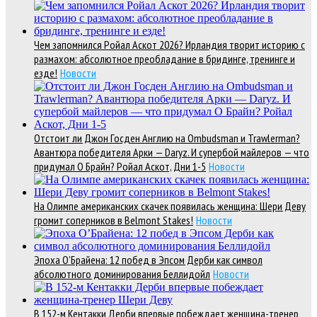
Чем запомнился Ройал Аскот 2026? Ирландия творит историю с
размахом: абсолютное преобладание в бридинге, тренинге и
езде!
Новости
Отстоит ли Джон Госден Англию на Ombudsman и Trawlerman?
Авантюра победителя Арки — Daryz. И супербой майлеров — что
придумал О Брайн? Ройал Аскот, Дни 1-5
Новости
На Олимпе американских скачек появилась женщина: Шери Деву
громит соперников в Belmont Stakes!
Новости
Эпоха О’Брайена: 12 побед в Эпсом Дерби как символ
абсолютного доминирования Беллидойл
Новости
В 152-м Кентакки Дерби впервые побеждает женщина-тренер