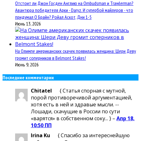
Отстоит ли Джон Госден Англию на Ombudsman и Trawlerman?
Авантюра победителя Арки - Daryz. И супербой майлеров - что
придумал О Брайн? Ройал Аскот, Дни 1-5
Июнь 13, 2026
На Олимпе американских скачек появилась женщина: Шери Деву
громит соперников в Belmont Stakes!
Июнь 9, 2026
Последние комментарии
Chitatel
{ Статья спорная с мутной,
порой противоречивой аргументацией,
хотя есть в ней и здравые мысли. --
Лошади, скачущие в России по сути
«варятся» в собственном соку... } –
Апр 18,
10:50 ПП
Irina Ku
{ Спасибо за интереснейшую