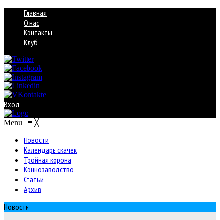
Главная
О нас
Контакты
Клуб
Вход
Menu
≡
╳
Новости
Календарь скачек
Тройная корона
Коннозаводство
Статьи
Архив
Новости