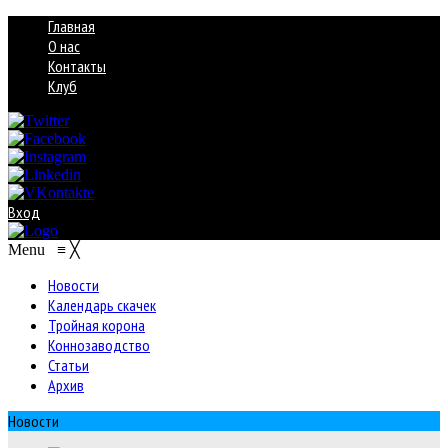
Главная
О нас
Контакты
Клуб
Вход
Menu
≡
╳
Новости
Календарь скачек
Тройная корона
Коннозаводство
Статьи
Архив
Новости