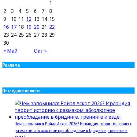
1
2
3
4
5
6
7
8
9
10
11
12
13
14
15
16
17
18
19
20
21
22
23
24
25
26
27
28
29
30
« Май
Окт »
Реклама
Последние новости
Чем запомнился Ройал Аскот 2026? Ирландия творит историю с
размахом: абсолютное преобладание в бридинге, тренинге и