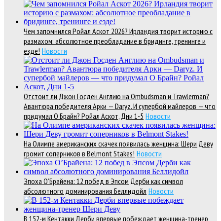
Чем запомнился Ройал Аскот 2026? Ирландия творит историю с
размахом: абсолютное преобладание в бридинге, тренинге и
езде!
Новости
Отстоит ли Джон Госден Англию на Ombudsman и Trawlerman?
Авантюра победителя Арки — Daryz. И супербой майлеров — что
придумал О Брайн? Ройал Аскот, Дни 1-5
Новости
На Олимпе американских скачек появилась женщина: Шери Деву
громит соперников в Belmont Stakes!
Новости
Эпоха О’Брайена: 12 побед в Эпсом Дерби как символ
абсолютного доминирования Беллидойл
Новости
В 152-м Кентакки Дерби впервые побеждает женщина-тренер