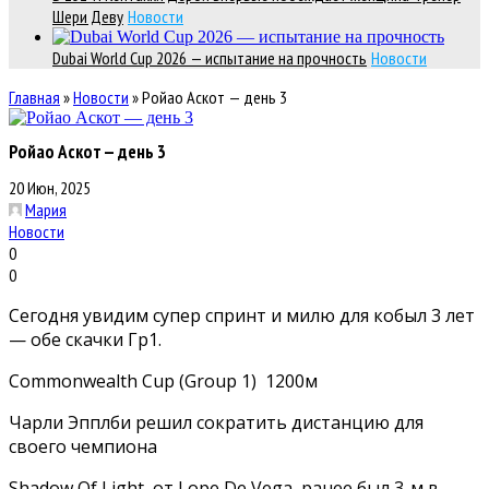
Шери Деву
Новости
Dubai World Cup 2026 — испытание на прочность
Новости
Главная
»
Новости
»
Ройао Аскот — день 3
Ройао Аскот — день 3
20 Июн, 2025
Мария
Новости
0
0
Сегодня увидим супер спринт и милю для кобыл 3 лет
— обе скачки Гр1.
Commonwealth Cup (Group 1) 1200м
Чарли Эпплби решил сократить дистанцию для
своего чемпиона
Shadow Of Light от Lope De Vega, ранее был 3-м в