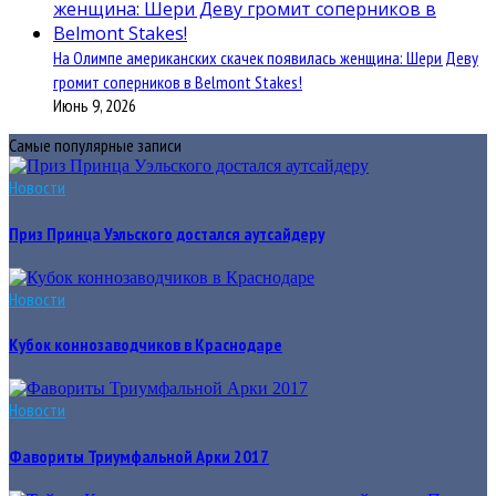
На Олимпе американских скачек появилась женщина: Шери Деву
громит соперников в Belmont Stakes!
Июнь 9, 2026
Самые популярные записи
Новости
Приз Принца Уэльского достался аутсайдеру
Новости
Кубок коннозаводчиков в Краснодаре
Новости
Фавориты Триумфальной Арки 2017