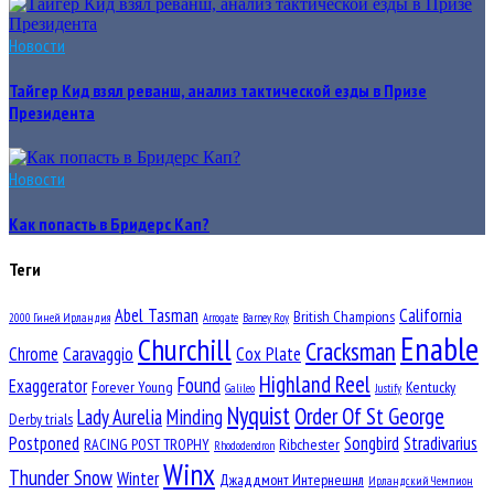
Новости
Тайгер Кид взял реванш, анализ тактической езды в Призе
Президента
Новости
Как попасть в Бридерс Кап?
Теги
Abel Tasman
California
British Champions
2000 Гиней Ирландия
Arrogate
Barney Roy
Enable
Churchill
Cracksman
Chrome
Caravaggio
Cox Plate
Highland Reel
Found
Exaggerator
Forever Young
Kentucky
Galileo
Justify
Nyquist
Order Of St George
Lady Aurelia
Minding
Derby trials
Postponed
Songbird
Stradivarius
RACING POST TROPHY
Ribchester
Rhododendron
Winx
Thunder Snow
Winter
Джаддмонт Интернешнл
Ирландский Чемпион