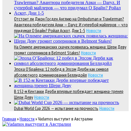
Отстоит ли Джон Госден Англию на Ombudsman и Trawlerman?
Авантюра победителя Арки — Daryz. И супербой майлеров — что
придумал О Брайн? Ройал Аскот, Дни 1-5
Новости
На Олимпе американских скачек появилась женщина: Шери Деву
громит соперников в Belmont Stakes!
Новости
Эпоха О’Брайена: 12 побед в Эпсом Дерби как символ
абсолютного доминирования Беллидойл
Новости
В 152-м Кентакки Дерби впервые побеждает женщина-тренер
Шери Деву
Новости
Dubai World Cup 2026 — испытание на прочность
Новости
Главная
»
Новости
»
Vadamos выступит в Австралии