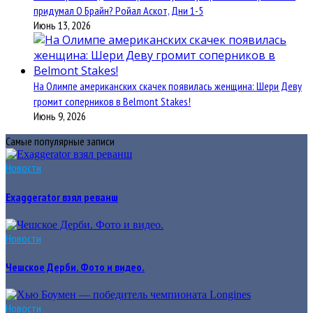
придумал О Брайн? Ройал Аскот, Дни 1-5
Июнь 13, 2026
На Олимпе американских скачек появилась женщина: Шери Деву
громит соперников в Belmont Stakes!
Июнь 9, 2026
Самые популярные записи
Новости
Exaggerator взял реванш
Новости
Чешское Дерби. Фото и видео.
Новости