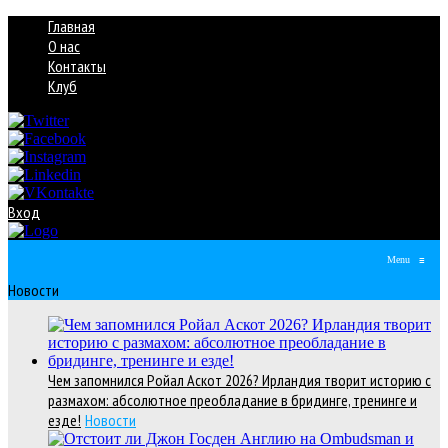
Главная
О нас
Контакты
Клуб
Вход
Menu
≡
Новости
Чем запомнился Ройал Аскот 2026? Ирландия творит историю с
размахом: абсолютное преобладание в бридинге, тренинге и
езде!
Новости