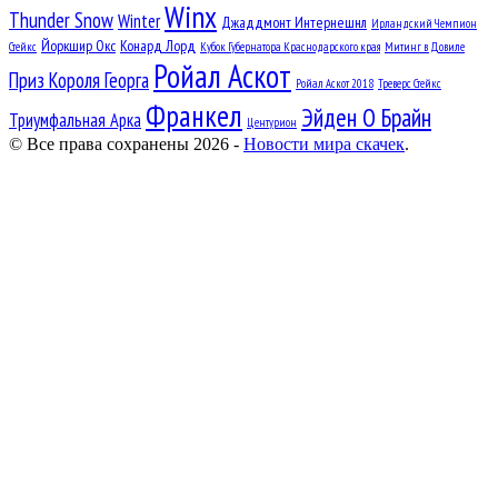
Winx
Thunder Snow
Winter
Джаддмонт Интернешнл
Ирландский Чемпион
Йоркшир Окс
Конард Лорд
Стейкс
Кубок Губернатора Краснодарского края
Митинг в Довиле
Ройал Аскот
Приз Короля Георга
Ройал Аскот 2018
Треверс Стейкс
Франкел
Эйден О Брайн
Триумфальная Арка
Центурион
© Все права сохранены 2026 -
Новости мира скачек
.