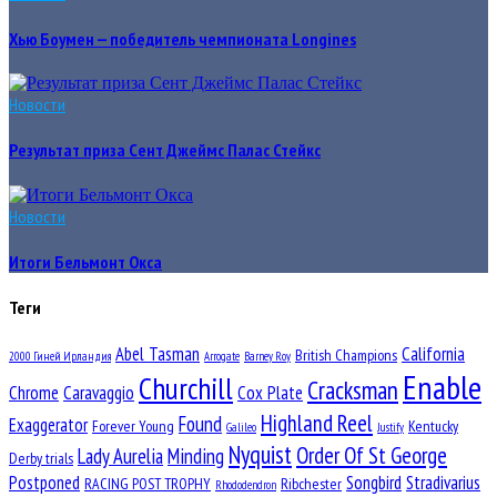
Хью Боумен — победитель чемпионата Longines
Новости
Результат приза Сент Джеймс Палас Стейкс
Новости
Итоги Бельмонт Окса
Теги
Abel Tasman
California
British Champions
2000 Гиней Ирландия
Arrogate
Barney Roy
Enable
Churchill
Cracksman
Chrome
Caravaggio
Cox Plate
Highland Reel
Found
Exaggerator
Forever Young
Kentucky
Galileo
Justify
Nyquist
Order Of St George
Lady Aurelia
Minding
Derby trials
Postponed
Songbird
Stradivarius
RACING POST TROPHY
Ribchester
Rhododendron