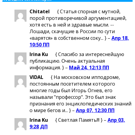
Chitatel
{ Статья спорная с мутной,
порой противоречивой аргументацией,
хотя есть в ней и здравые мысли. --
Лошади, скачущие в России по сути
«варятся» в собственном соку... } –
Апр 18,
10:50 ПП
Irina Ku
{ Спасибо за интереснейшую
публикацию. Очень актуальная
информация. } –
Май 24, 12:13 ПП
VIDAL
{ На московском ипподроме,
постоянным посетителем которого
многие годы был Игорь Огнев, его
называли "профессор". Это был знак
признания его энциклопедических знаний
о мире бегов и... } –
Апр 07, 12:30 ПП
Irina Ku
{ Светлая Память!!! } –
Апр 03,
9:28 ДП