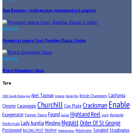
Хью Боумен — победитель чемпионата Longines
Новости
Результат приза Сент Джеймс Палас Стейкс
Новости
Итоги Бельмонт Окса
Теги
Abel Tasman
California
British Champions
2000 Гиней Ирландия
Arrogate
Barney Roy
Enable
Churchill
Cracksman
Chrome
Caravaggio
Cox Plate
Highland Reel
Found
Exaggerator
Forever Young
Kentucky
Galileo
Justify
Nyquist
Order Of St George
Lady Aurelia
Minding
Derby trials
Postponed
Songbird
Stradivarius
RACING POST TROPHY
Ribchester
Rhododendron