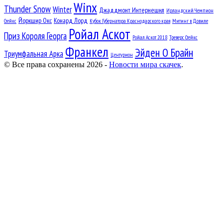
Winx
Thunder Snow
Winter
Джаддмонт Интернешнл
Ирландский Чемпион
Йоркшир Окс
Конард Лорд
Стейкс
Кубок Губернатора Краснодарского края
Митинг в Довиле
Ройал Аскот
Приз Короля Георга
Ройал Аскот 2018
Треверс Стейкс
Франкел
Эйден О Брайн
Триумфальная Арка
Центурион
© Все права сохранены 2026 -
Новости мира скачек
.