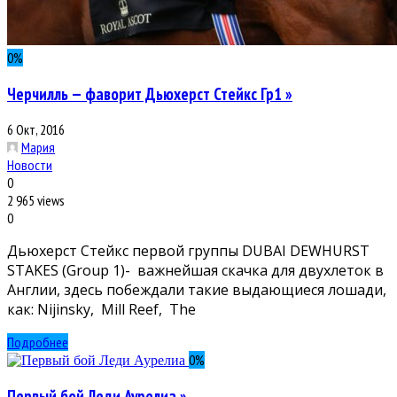
0
%
Черчилль — фаворит Дьюхерст Стейкс Гр1 »
6 Окт, 2016
Мария
Новости
0
2 965 views
0
Дьюхерст Стейкс первой группы DUBAI DEWHURST
STAKES (Group 1)- важнейшая скачка для двухлеток в
Англии, здесь побеждали такие выдающиеся лошади,
как: Nijinsky, Mill Reef, The
Подробнее
0
%
Первый бой Леди Аурелиа »