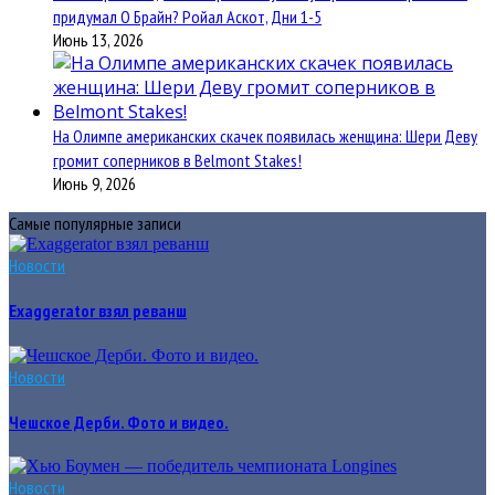
придумал О Брайн? Ройал Аскот, Дни 1-5
Июнь 13, 2026
На Олимпе американских скачек появилась женщина: Шери Деву
громит соперников в Belmont Stakes!
Июнь 9, 2026
Самые популярные записи
Новости
Exaggerator взял реванш
Новости
Чешское Дерби. Фото и видео.
Новости