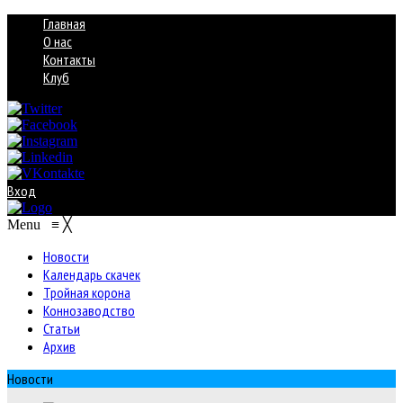
Главная
О нас
Контакты
Клуб
Вход
Menu
≡
╳
Новости
Календарь скачек
Тройная корона
Коннозаводство
Статьи
Архив
Новости