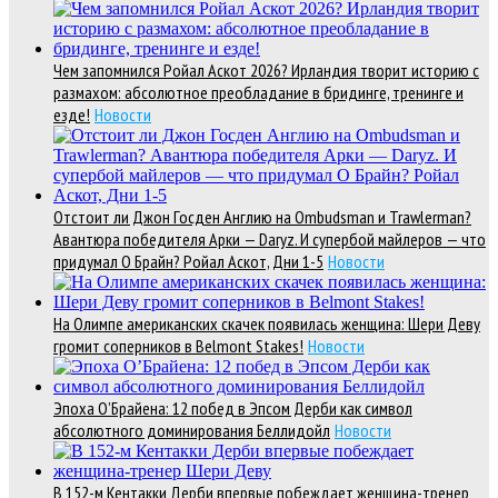
Чем запомнился Ройал Аскот 2026? Ирландия творит историю с
размахом: абсолютное преобладание в бридинге, тренинге и
езде!
Новости
Отстоит ли Джон Госден Англию на Ombudsman и Trawlerman?
Авантюра победителя Арки — Daryz. И супербой майлеров — что
придумал О Брайн? Ройал Аскот, Дни 1-5
Новости
На Олимпе американских скачек появилась женщина: Шери Деву
громит соперников в Belmont Stakes!
Новости
Эпоха О’Брайена: 12 побед в Эпсом Дерби как символ
абсолютного доминирования Беллидойл
Новости
В 152-м Кентакки Дерби впервые побеждает женщина-тренер