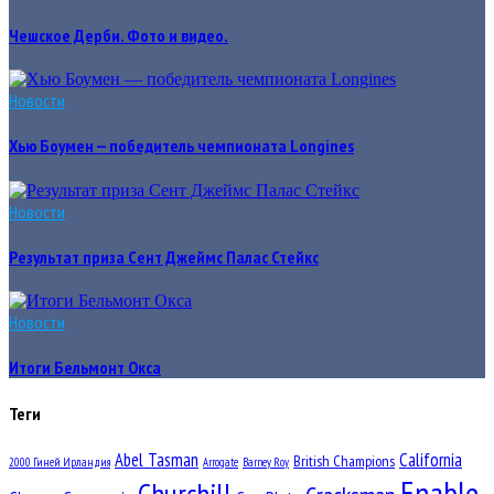
Чешское Дерби. Фото и видео.
Новости
Хью Боумен — победитель чемпионата Longines
Новости
Результат приза Сент Джеймс Палас Стейкс
Новости
Итоги Бельмонт Окса
Теги
Abel Tasman
California
British Champions
2000 Гиней Ирландия
Arrogate
Barney Roy
Enable
Churchill