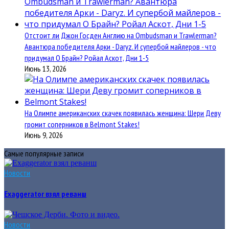
Отстоит ли Джон Госден Англию на Ombudsman и Trawlerman?
Авантюра победителя Арки - Daryz. И супербой майлеров - что
придумал О Брайн? Ройал Аскот, Дни 1-5
Июнь 13, 2026
На Олимпе американских скачек появилась женщина: Шери Деву
громит соперников в Belmont Stakes!
Июнь 9, 2026
Самые популярные записи
Новости
Exaggerator взял реванш
Новости