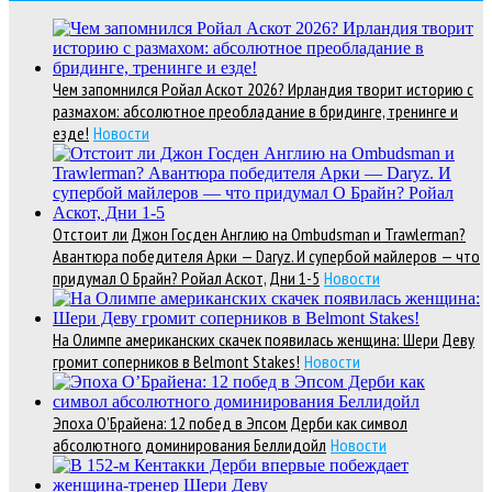
Чем запомнился Ройал Аскот 2026? Ирландия творит историю с
размахом: абсолютное преобладание в бридинге, тренинге и
езде!
Новости
Отстоит ли Джон Госден Англию на Ombudsman и Trawlerman?
Авантюра победителя Арки — Daryz. И супербой майлеров — что
придумал О Брайн? Ройал Аскот, Дни 1-5
Новости
На Олимпе американских скачек появилась женщина: Шери Деву
громит соперников в Belmont Stakes!
Новости
Эпоха О’Брайена: 12 побед в Эпсом Дерби как символ
абсолютного доминирования Беллидойл
Новости