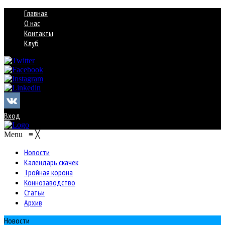
Главная
О нас
Контакты
Клуб
Вход
Menu
≡
╳
Новости
Календарь скачек
Тройная корона
Коннозаводство
Статьи
Архив
Новости