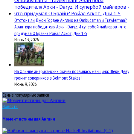
Отстоит ли Джон Госден Англию на Ombudsman и Trawlerman?
Авантюра победителя Арки - Daryz. И супербой майлеров - что
придумал О Брайн? Ройал Аскот, Дни 1-5
Июнь 13, 2026
На Олимпе американских скачек появилась женщина: Шери Деву
громит соперников в Belmont Stakes!
Июнь 9, 2026
Самые популярные записи
Новости
Момент истины для Англии