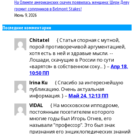
На Олимпе американских скачек появилась женщина: Шери Деву
громит соперников в Belmont Stakes!
Июнь 9, 2026
Последние комментарии
Chitatel
{ Статья спорная с мутной,
порой противоречивой аргументацией,
хотя есть в ней и здравые мысли. --
Лошади, скачущие в России по сути
«варятся» в собственном соку... } –
Апр 18,
10:50 ПП
Irina Ku
{ Спасибо за интереснейшую
публикацию. Очень актуальная
информация. } –
Май 24, 12:13 ПП
VIDAL
{ На московском ипподроме,
постоянным посетителем которого
многие годы был Игорь Огнев, его
называли "профессор". Это был знак
признания его энциклопедических знаний