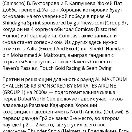
(Camacho) В. Бухтоярова и Е. Каппушева. Жокей Пат
Доббс, тренер Д. Уатсон. Хорошие котировки будут
основаны на его уверенной победе в призе Al
Shindagha Sprint sponsored by gulfnews.com (Group 3) ,
когда он на 4 корпуса обыграл Comicas (Distorted
Humor) из Годольфина. Comicas также записан и
снова станет соперником. Из других здесь нужно
отметить Yalta (Exceed And Excel ) вл. Sheikh Hamdan
bin Mohammed Al Maktoum, выиграл гандикап с
отрывом 5 корпусов, а также Raven’s Corner от
Raven’s Pass вл. Touch Gold Racing & Sean Ewing.
Третий и решающий для многих раунд AL MAKTOUM
CHALLENGE R3 SPONSORED BY EMIRATES AIRLINE
(GROUP 1) на 2000м — подготовительная скачка
перед Dubai World Cup включает двоих участников
владельца Рамзана Кадырова. Хороший
коэффициент должен иметь North America (Dubawi). В
первом раунде Гр2 он занял 3-е место, во втором
раунде Гр2 — 2 место, где уступил всего нос
классному Thunder Snow (Helmet) из Годольфина. Есть