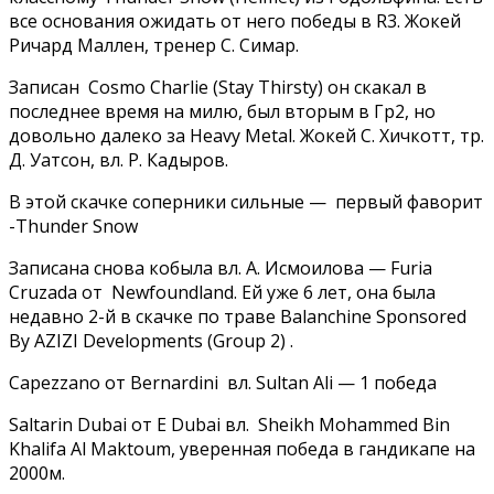
все основания ожидать от него победы в R3. Жокей
Ричард Маллен, тренер С. Симар.
Записан Cosmo Charlie (Stay Thirsty) он скакал в
последнее время на милю, был вторым в Гр2, но
довольно далеко за Heavy Metal. Жокей С. Хичкотт, тр.
Д. Уатсон, вл. Р. Кадыров.
В этой скачке соперники сильные — первый фаворит
-Thunder Snow
Записана снова кобыла вл. А. Исмоилова — Furia
Cruzada от Newfoundland. Ей уже 6 лет, она была
недавно 2-й в скачке по траве Balanchine Sponsored
By AZIZI Developments (Group 2) .
Capezzano от Bernardini вл. Sultan Ali — 1 победа
Saltarin Dubai от E Dubai вл. Sheikh Mohammed Bin
Khalifa Al Maktoum, уверенная победа в гандикапе на
2000м.