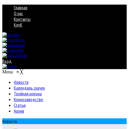
Главная
О нас
Контакты
Клуб
Вход
Menu
≡
╳
Новости
Календарь скачек
Тройная корона
Коннозаводство
Статьи
Архив
Новости