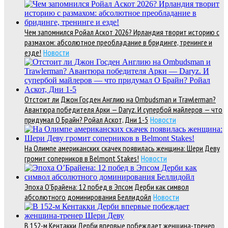
Чем запомнился Ройал Аскот 2026? Ирландия творит историю с
размахом: абсолютное преобладание в бридинге, тренинге и
езде!
Новости
Отстоит ли Джон Госден Англию на Ombudsman и Trawlerman?
Авантюра победителя Арки — Daryz. И супербой майлеров — что
придумал О Брайн? Ройал Аскот, Дни 1-5
Новости
На Олимпе американских скачек появилась женщина: Шери Деву
громит соперников в Belmont Stakes!
Новости
Эпоха О’Брайена: 12 побед в Эпсом Дерби как символ
абсолютного доминирования Беллидойл
Новости
В 152-м Кентакки Дерби впервые побеждает женщина-тренер