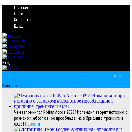
Главная
О нас
Контакты
Клуб
Вход
Menu
≡
Новости
Чем запомнился Ройал Аскот 2026? Ирландия творит историю с
размахом: абсолютное преобладание в бридинге, тренинге и
езде!
Новости