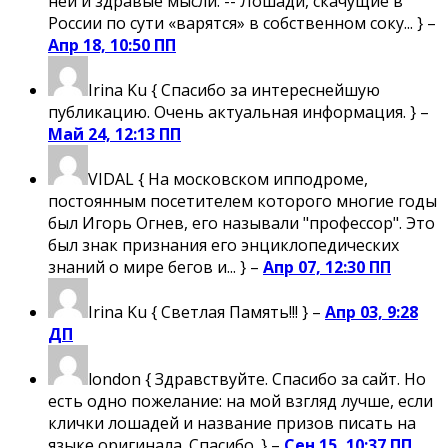
ней и здравые мысли. -- Лошади, скачущие в
России по сути «варятся» в собственном соку... } –
Апр 18, 10:50 ПП
Irina Ku
{ Спасибо за интереснейшую
публикацию. Очень актуальная информация. } –
Май 24, 12:13 ПП
VIDAL
{ На московском ипподроме,
постоянным посетителем которого многие годы
был Игорь Огнев, его называли "профессор". Это
был знак признания его энциклопедических
знаний о мире бегов и... } –
Апр 07, 12:30 ПП
Irina Ku
{ Светлая Память!!! } –
Апр 03, 9:28
ДП
london
{ Здравствуйте. Спасибо за сайт. Но
есть одно пожелание: на мой взгляд лучше, если
клички лошадей и название призов писать на
языке оригинала. Спасибо. } –
Сен 15, 10:37 ПП