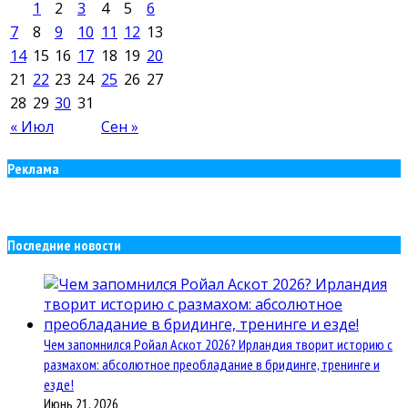
1
2
3
4
5
6
7
8
9
10
11
12
13
14
15
16
17
18
19
20
21
22
23
24
25
26
27
28
29
30
31
« Июл
Сен »
Реклама
Последние новости
Чем запомнился Ройал Аскот 2026? Ирландия творит историю с
размахом: абсолютное преобладание в бридинге, тренинге и
езде!
Июнь 21, 2026