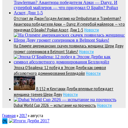
Отстоит ли Джон Госден Англию на Ombudsman и Trawlerman?
Авантюра победителя Арки — Daryz. И супербой майлеров — что
придумал О Брайн? Ройал Аскот, Дни 1-5
Новости
На Олимпе американских скачек появилась женщина: Шери Деву
громит соперников в Belmont Stakes!
Новости
Эпоха О’Брайена: 12 побед в Эпсом Дерби как символ
абсолютного доминирования Беллидойл
Новости
В 152-м Кентакки Дерби впервые побеждает
женщина-тренер Шери Деву
Новости
Dubai World Cup 2026 — испытание на прочность
Новости
Главная
»
2017
»
августа
0
%