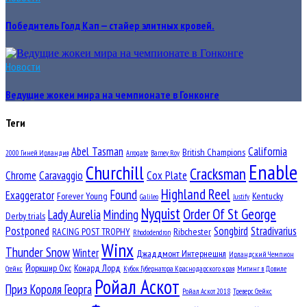
Победитель Голд Кап — стайер элитных кровей.
Новости
Ведущие жокеи мира на чемпионате в Гонконге
Теги
Abel Tasman
California
British Champions
2000 Гиней Ирландия
Arrogate
Barney Roy
Enable
Churchill
Cracksman
Chrome
Caravaggio
Cox Plate
Highland Reel
Found
Exaggerator
Forever Young
Kentucky
Galileo
Justify
Nyquist
Order Of St George
Lady Aurelia
Minding
Derby trials
Postponed
Songbird
Stradivarius
RACING POST TROPHY
Ribchester
Rhododendron
Winx
Thunder Snow
Winter
Джаддмонт Интернешнл
Ирландский Чемпион
Йоркшир Окс
Конард Лорд
Стейкс
Кубок Губернатора Краснодарского края
Митинг в Довиле
Ройал Аскот
Приз Короля Георга
Ройал Аскот 2018
Треверс Стейкс