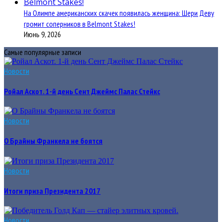
На Олимпе американских скачек появилась женщина: Шери Деву
громит соперников в Belmont Stakes!
Июнь 9, 2026
Самые популярные записи
Новости
Ройал Аскот. 1-й день Сент Джеймс Палас Стейкс
Новости
О Брайны Франкела не боятся
Новости
Итоги приза Президента 2017
Новости