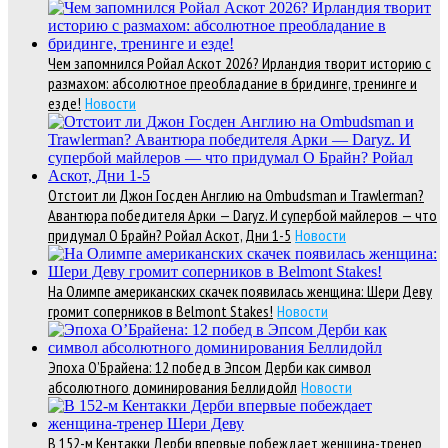
Чем запомнился Ройал Аскот 2026? Ирландия творит историю с
размахом: абсолютное преобладание в бридинге, тренинге и
езде!
Новости
Отстоит ли Джон Госден Англию на Ombudsman и Trawlerman?
Авантюра победителя Арки — Daryz. И супербой майлеров — что
придумал О Брайн? Ройал Аскот, Дни 1-5
Новости
На Олимпе американских скачек появилась женщина: Шери Деву
громит соперников в Belmont Stakes!
Новости
Эпоха О’Брайена: 12 побед в Эпсом Дерби как символ
абсолютного доминирования Беллидойл
Новости
В 152-м Кентакки Дерби впервые побеждает женщина-тренер