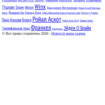
RACING POST TROPHY
Ribchester
Rhododendron
Winx
Thunder Snow
Winter
Джаддмонт Интернешнл
Ирландский Чемпион
Йоркшир Окс
Конард Лорд
Стейкс
Кубок Губернатора Краснодарского края
Митинг в Довиле
Ройал Аскот
Приз Короля Георга
Ройал Аскот 2018
Треверс Стейкс
Франкел
Эйден О Брайн
Триумфальная Арка
Центурион
© Все права сохранены 2026 -
Новости мира скачек
.