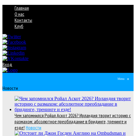
Главная
О нас
Контакты
Клуб
Вход
Menu
≡
Новости
Чем запомнился Ройал Аскот 2026? Ирландия творит историю с
размахом: абсолютное преобладание в бридинге, тренинге и
езде!
Новости