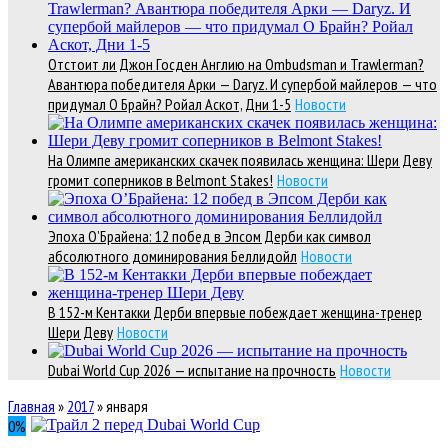
Отстоит ли Джон Госден Англию на Ombudsman и Trawlerman?
Авантюра победителя Арки — Daryz. И супербой майлеров — что
придумал О Брайн? Ройал Аскот, Дни 1-5
Новости
На Олимпе американских скачек появилась женщина: Шери Деву
громит соперников в Belmont Stakes!
Новости
Эпоха О’Брайена: 12 побед в Эпсом Дерби как символ
абсолютного доминирования Беллидойл
Новости
В 152-м Кентакки Дерби впервые побеждает женщина-тренер
Шери Деву
Новости
Dubai World Cup 2026 — испытание на прочность
Новости
Главная
»
2017
»
января
0
%