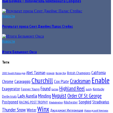
Хью Боумен — победитель чемпионата Longines
Новости
Результат приза Сент Джеймс Палас Стейкс
Новости
Итоги Бельмонт Окса
Теги
Abel Tasman
California
British Champions
2000 Гиней Ирландия
Arrogate
Barney Roy
Enable
Churchill
Cracksman
Chrome
Caravaggio
Cox Plate
Highland Reel
Found
Exaggerator
Forever Young
Kentucky
Galileo
Justify
Nyquist
Order Of St George
Lady Aurelia
Minding
Derby trials
Postponed
Songbird
Stradivarius
RACING POST TROPHY
Ribchester
Rhododendron
Winx
Thunder Snow
Winter
Джаддмонт Интернешнл
Ирландский Чемпион