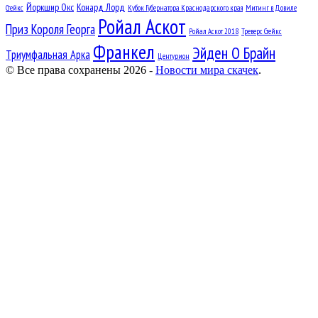
Йоркшир Окс
Конард Лорд
Стейкс
Кубок Губернатора Краснодарского края
Митинг в Довиле
Ройал Аскот
Приз Короля Георга
Ройал Аскот 2018
Треверс Стейкс
Франкел
Эйден О Брайн
Триумфальная Арка
Центурион
© Все права сохранены 2026 -
Новости мира скачек
.