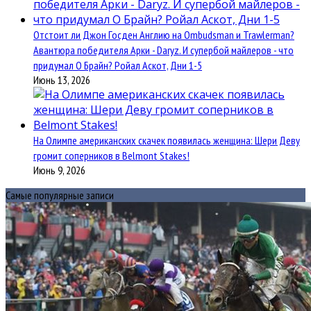
Отстоит ли Джон Госден Англию на Ombudsman и Trawlerman?
Авантюра победителя Арки - Daryz. И супербой майлеров - что
придумал О Брайн? Ройал Аскот, Дни 1-5
Июнь 13, 2026
На Олимпе американских скачек появилась женщина: Шери Деву
громит соперников в Belmont Stakes!
Июнь 9, 2026
Самые популярные записи