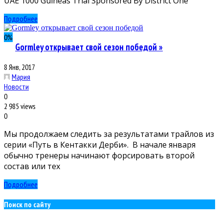
UAE 1000 Guineas Trial Sponsored By District One
Подробнее
0
%
Gormley открывает свой сезон победой »
8 Янв, 2017
Мария
Новости
0
2 985 views
0
Мы продолжаем следить за результатами трайлов из
серии «Путь в Кентакки Дерби». В начале января
обычно тренеры начинают форсировать второй
состав или тех
Подробнее
Поиск по сайту