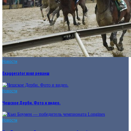
Новости
Exaggerator взял реванш
Новости
Чешское Дерби. Фото и видео.
Новости