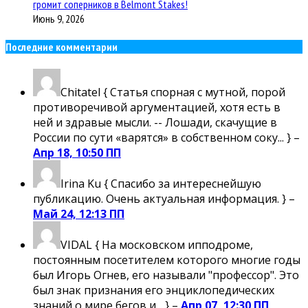
громит соперников в Belmont Stakes!
Июнь 9, 2026
Последние комментарии
Chitatel
{ Статья спорная с мутной, порой
противоречивой аргументацией, хотя есть в
ней и здравые мысли. -- Лошади, скачущие в
России по сути «варятся» в собственном соку... } –
Апр 18, 10:50 ПП
Irina Ku
{ Спасибо за интереснейшую
публикацию. Очень актуальная информация. } –
Май 24, 12:13 ПП
VIDAL
{ На московском ипподроме,
постоянным посетителем которого многие годы
был Игорь Огнев, его называли "профессор". Это
был знак признания его энциклопедических
знаний о мире бегов и... } –
Апр 07, 12:30 ПП