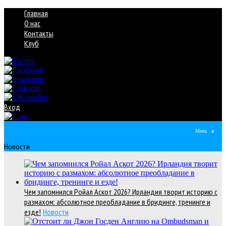
Главная
О нас
Контакты
Клуб
Вход
Menu
≡
Новости
Чем запомнился Ройал Аскот 2026? Ирландия творит историю с
размахом: абсолютное преобладание в бридинге, тренинге и
езде!
Новости