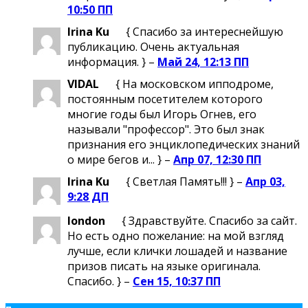
10:50 ПП
Irina Ku
{ Спасибо за интереснейшую
публикацию. Очень актуальная
информация. } –
Май 24, 12:13 ПП
VIDAL
{ На московском ипподроме,
постоянным посетителем которого
многие годы был Игорь Огнев, его
называли "профессор". Это был знак
признания его энциклопедических знаний
о мире бегов и... } –
Апр 07, 12:30 ПП
Irina Ku
{ Светлая Память!!! } –
Апр 03,
9:28 ДП
london
{ Здравствуйте. Спасибо за сайт.
Но есть одно пожелание: на мой взгляд
лучше, если клички лошадей и название
призов писать на языке оригинала.
Спасибо. } –
Сен 15, 10:37 ПП