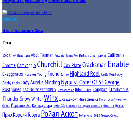
Результат приза Сент Джеймс Палас Стейкс
Новости
Итоги Бельмонт Окса
Теги
Abel Tasman
California
British Champions
2000 Гиней Ирландия
Arrogate
Barney Roy
Enable
Churchill
Cracksman
Chrome
Caravaggio
Cox Plate
Highland Reel
Found
Exaggerator
Forever Young
Kentucky
Galileo
Justify
Nyquist
Order Of St George
Lady Aurelia
Minding
Derby trials
Postponed
Songbird
Stradivarius
RACING POST TROPHY
Ribchester
Rhododendron
Winx
Thunder Snow
Winter
Джаддмонт Интернешнл
Ирландский Чемпион
Йоркшир Окс
Конард Лорд
Стейкс
Кубок Губернатора Краснодарского края
Митинг в Довиле
Ройал Аскот
Приз Короля Георга
Ройал Аскот 2018
Треверс Стейкс
Франкел
Эйден О Брайн
Триумфальная Арка
Центурион
© Все права сохранены 2026 -
Новости мира скачек
.