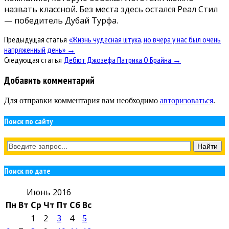
назвать классной. Без места здесь остался Реал Стил
— победитель Дубай Турфа.
Предыдущая статья
«Жизнь чудесная штука, но вчера у нас был очень
напряженный день» →
Следующая статья
Дебют Джозефа Патрика О Брайна →
Добавить комментарий
Для отправки комментария вам необходимо
авторизоваться
.
Поиск по сайту
Поиск по дате
Июнь 2016
Пн
Вт
Ср
Чт
Пт
Сб
Вс
1
2
3
4
5