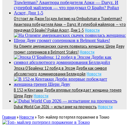
Отстоит ли Джон Госден Англию на Ombudsman и Trawlerman?
Авантюра победителя Арки — Daryz. И супербой майлеров — что
придумал О Брайн? Ройал Аскот, Дни 1-5
Новости
На Олимпе американских скачек появилась женщина: Шери Деву
громит соперников в Belmont Stakes!
Новости
Эпоха О’Брайена: 12 побед в Эпсом Дерби как символ
абсолютного доминирования Беллидойл
Новости
В 152-м Кентакки Дерби впервые побеждает женщина-тренер
Шери Деву
Новости
Dubai World Cup 2026 — испытание на прочность
Новости
Главная
»
Новости
»
Топ- майлер потерпел поражение в Токио