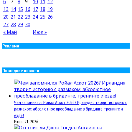
6
7
8
9
10
11
12
13
14
15
16
17
18
19
20
21
22
23
24
25
26
27
28
29
30
« Май
Июл »
Реклама
Последние новости
Чем запомнился Ройал Аскот 2026? Ирландия творит историю с
размахом: абсолютное преобладание в бридинге, тренинге и
езде!
Июнь 21, 2026