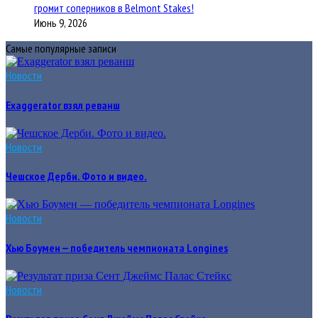
громит соперников в Belmont Stakes!
Июнь 9, 2026
Самые популярные записи
Новости
Exaggerator взял реванш
Новости
Чешское Дерби. Фото и видео.
Новости
Хью Боумен — победитель чемпионата Longines
Новости